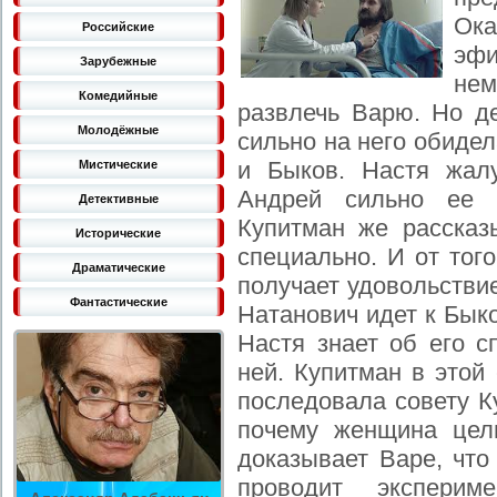
Ока
Российские
эф
Зарубежные
не
Комедийные
развлечь Варю. Но д
Молодёжные
сильно на него обиде
и Быков. Настя жал
Мистические
Андрей сильно ее 
Детективные
Купитман же рассказ
Исторические
специально. И от тог
Драматические
получает удовольстви
Фантастические
Натанович идет к Быко
Настя знает об его с
ней. Купитман в этой
последовала совету К
почему женщина цел
доказывает Варе, что
проводит экспери