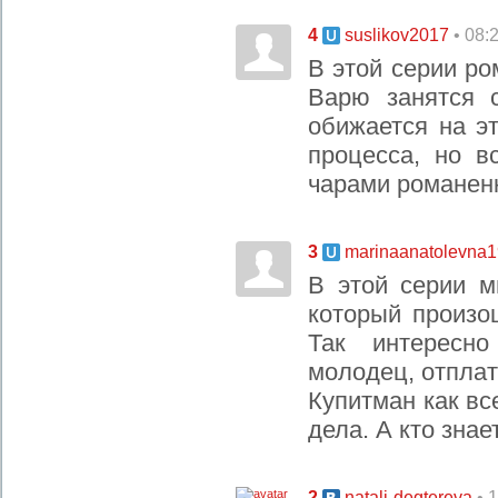
4
• 08:
suslikov2017
В этой серии ро
Варю занятся 
обижается на эт
процесса, но в
чарами романен
3
marinaanatolevna
В этой серии м
который произо
Так интересн
молодец, отплат
Купитман как вс
дела. А кто знае
2
• 
natali-degtereva