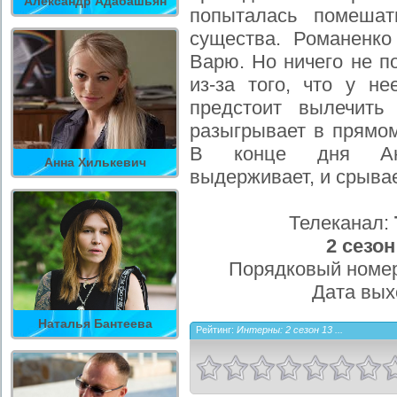
Александр Адабашьян
попыталась помешат
существа. Романенко
Варю. Но ничего не п
из-за того, что у н
предстоит вылечить
разыгрывает в прямо
В конце дня Ана
Анна Хилькевич
выдерживает, и срыва
Телеканал:
2 сезон
Порядковый номер
Дата вых
Наталья Бантеева
Рейтинг:
Интерны: 2 сезон 13 ...