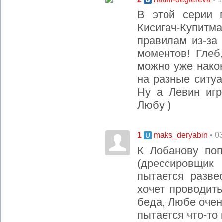
В этой серии 
Кисигач-Купитма
правилам из-за
моментов! Глеб
можно уже након
на разные ситуа
Ну а Левин игр
Любу )
1
• 0
maks_deryabin
К Лобанову поп
(дрессировщик
пытается разв
хочет проводит
беда, Любе очен
пытается что-то