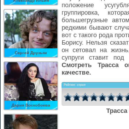
Александр Ильин
положение усугуб
группировка, кото
большегрузные авто
редкими бывают случа
вот с такого рода про
Борису. Нельзя сказа
он сетовал на жизн
Сергей Друзьяк
супруги ставит под
Смотреть Трасса 
качестве.
Рейтинг:
серия
Дария Воскобоева
Трасса