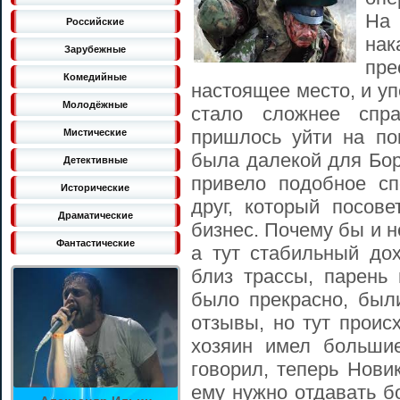
На
Российские
на
Зарубежные
пр
Комедийные
настоящее место, и уп
Молодёжные
стало сложнее спр
пришлось уйти на по
Мистические
была далекой для Бор
Детективные
привело подобное сп
Исторические
друг, который посов
Драматические
бизнес. Почему бы и не
Фантастические
а тут стабильный до
близ трассы, парень 
было прекрасно, был
отзывы, но тут проис
хозяин имел больши
говорил, теперь Нови
ему нужно отдавать б