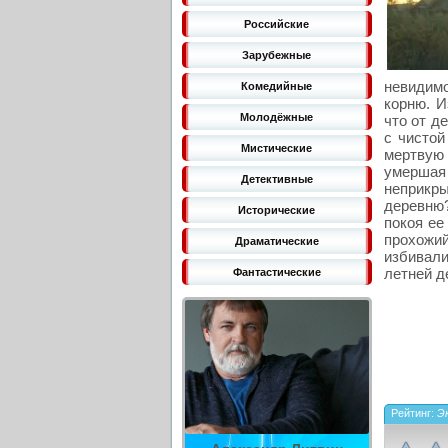
Российские
Зарубежные
невидимо
Комедийные
корню. И
Молодёжные
что от д
с чистой
Мистические
мертвую 
умершая
Детективные
неприкры
деревню?
Исторические
покоя ее
прохожи
Драматические
избивали
летней д
Фантастические
Рейтинг:
Э