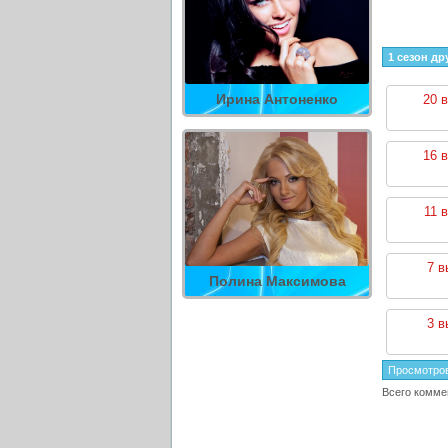
1 сезон др
Ирина Антоненко
20 
16 
11 
7 в
Полина Максимова
3 в
Просмотро
Всего комме