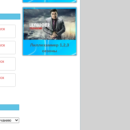
уск
Лиллехаммер 1,2,3
уск
сезоны
ск
ск