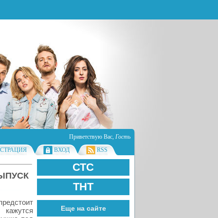
Приветствую Вас
,
Гость
ИСТРАЦИЯ
ВХОД
RSS
СТС
ВЫПУСК
ТНТ
едстоит
Еще на сайте
 кажутся