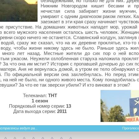
безнадежными, но только не для них. Дере
Нижним Новгородом кишит бесами и при
нечистая сила забирает жизни мужчин,
умирают с одним диагнозом раком легких. К
заезжает в эти края сразу начинает чувствов
е присутствие. На домашних животных нападет мор, урожай 
з всего мужского населения осталось шесть человек. Женщин
еревни скоро ничего не останется. Славянский колдун, заглянув
 водой, сразу же сказал, что на их деревне проклятье, кто-т
воду, чтобы жизни никому здесь не было. Раньше здесь жил
 много лет назад. Местные жители до сих пор о ней всп
тым ужасом. Неужели озлобленная старуха наложила проклят
 За что она им мстит? История с пропавшей дочерью до сих по
 матери. Аня не вернулась домой, а утром ее тело обнаружил 
й. По официальной версии она захлебнулась. Но перед этим
, на ней не было, ни одного живого места. Кому понадобилась 
евушки? За что ее так зверски убили? И кто виноват в этом?
Телеканал:
ТНТ
1 сезон
Порядковый номер серии:
13
Дата выхода серии:
2011
кстрасенсы ведут ра...
Проголосо