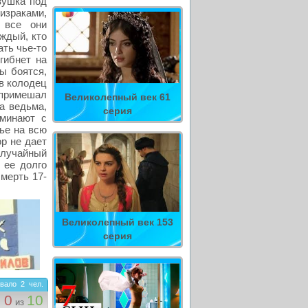
вушка под
зраками,
 все они
аждый, кто
ать чье-то
гибнет на
ы боятся,
 в колодец
о примешал
Великолепный век 61
а ведьма,
серия
оминают с
ье на всю
р не дает
случайный
 ее долго
смерть 17-
Великолепный век 153
серия
вало
2
чел.
0
10
из