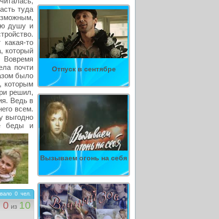
читалась,
асть туда
озможным,
ою душу и
тройство.
 какая-то
, который
. Вовремя
ела почти
Отпуск в сентябре
азом было
, которым
ари решил,
ия. Ведь в
него всем.
му выгодно
е беды и
Вызываем огонь на себя
вало
0
чел.
0
10
из