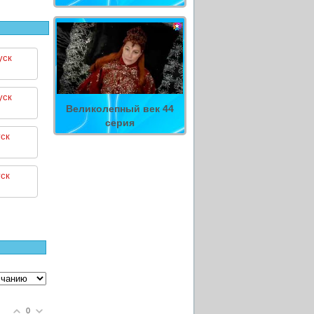
уск
уск
Великолепный век 44
серия
ск
ск
0