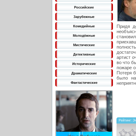
Российские
Зарубежные
Придя до
Комедийные
необъясн
Молодёжные
станови
приехав
Мистические
полность
достаточ
Детективные
артист о
во что бы
Исторические
пожаре о
Потеря б
Драматические
было на
неприятн
Фантастические
Рейтинг:
Э