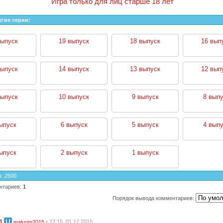
Игра только для лиц старше 18 лет
угие серии:
выпуск
19 выпуск
18 выпуск
16 вып
выпуск
14 выпуск
13 выпуск
12 вып
выпуск
10 выпуск
9 выпуск
8 выпу
ыпуск
6 выпуск
5 выпуск
4 выпу
ыпуск
2 выпуск
1 выпуск
в
:
2500
нтариев
:
1
Порядок вывода комментариев:
1
• 22:15, 01.12.2015
maksim2015