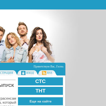
Приветствую Вас
,
Гость
ИСТРАЦИЯ
ВХОД
RSS
СТС
ВЫПУСК
ТНТ
трасенсам
Еще на сайте
, который