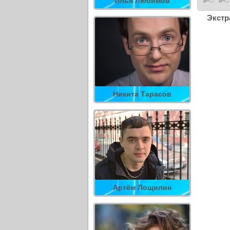
Илья Любимов
Экстр
Никита Тарасов
Артём Лощилин