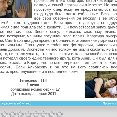
произошел в его квартире. Квартира Бари с
пожалуй, самой эпатажной в Москве. Но поп
простому смертному не представлялось в
вход туда был только избранным. Всю св
все свои сбережения он вложил в ее обус
мой после трудового дня, Бари прилег отдохнуть, но вдруг
имая сила подняла его с кровати. Он почувствовал запах дыма
лся все сильнее. Звонок сыну, возможно, спас ему жизнь
шие пожарные машины потушили злое пламя. Квартира выгор
ю. Сам Бари два дня провел в больнице, отравление угарным г
но сильным. Огонь унес с собой все фотографии, видеоархив
чень дорожил. Эксперты ничего толком не могли сказать, но Б
, то, ни стало узнать, что, же все-таки стало причиной возгоран
н потерял своего единственного друга, кота Арни. Он был для 
ыла тяжела, и Бари долго не мог смириться с его смертью. Ко
солить Бари Алибасову и за что на него свалились вс
ости, преследующие его в последнее время.
Телеканал:
ТНТ
1 сезон
Порядковый номер серии:
17
Дата выхода серии:
2011
кстрасенсы ведут ра...
Проголосо