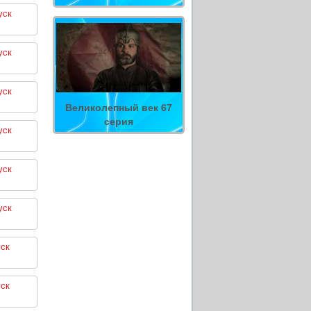
уск
уск
уск
Великолепный век 67
серия
уск
уск
уск
ск
ск