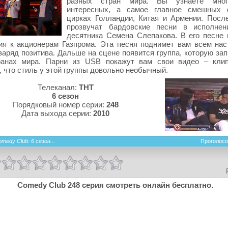
разных стран мира. Вы узнаете мно
интересных, а самое главное смешных 
цирках Голландии, Китая и Армении. Посл
прозвучат бардовские песни в исполнен
десятника Семена Слепакова. В его песне 
я к акционерам Газпрома. Эта песня поднимет вам всем нас
заряд позитива. Дальше на сцене появится группа, которую за
ранах мира. Парни из USB покажут вам свои видео – кли
, что стиль у этой группы довольно необычный.
Телеканал:
ТНТ
6 сезон
Порядковый номер серии:
248
Дата выхода серии:
2010
medy Club: 6 сезон...
Проголосо
Comedy Club 248 серия смотреть онлайн бесплатно.