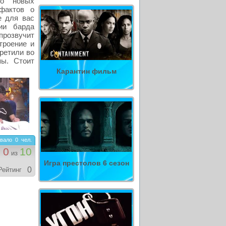
го новых
фактов о
е для вас
ии барда
прозвучит
троение и
претили во
пы. Стоит
Карантин фильм
вало
0
чел.
0
10
из
Игра престолов 6 сезон
0
Рейтинг