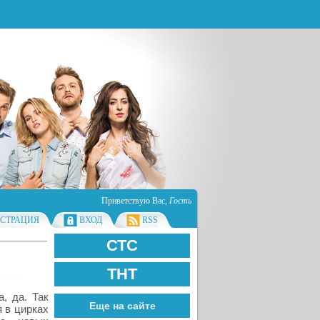
Приветствую Вас
,
Гость
ИСТРАЦИЯ
ВХОД
RSS
СТС
ТНТ
, да. Так
Еще на сайте
я в цирках