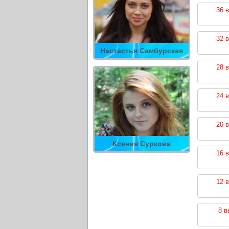
36 
32 
Настастья Самбурская
28 
24 
20 
Ксения Суркова
16 
12 
8 в