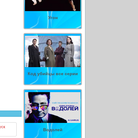
Угон
Код убийцы все серии
уск
Водолей