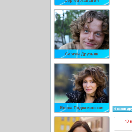
Сергей Лавыгин
Сергей Друзьяк
Елена Подкаминская
6 сезон др
40 