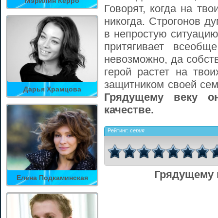
Мэрилин Керро
Говорят, когда на тво
никогда. Строгонов д
в непростую ситуаци
притягивает всеобщ
невозможно, да собств
герой растет на твои
защитником своей сем
Дарья Храмцова
Грядущему веку о
качестве.
Рейтинг:
серия
Грядущему 
Елена Подкаминская