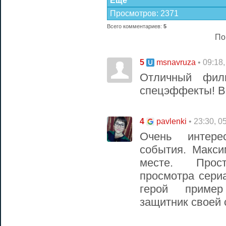
Еще
Просмотров
:
2371
Всего комментариев
:
5
По
5
• 09:18
msnavruza
Отличный фил
спецэффекты! В
4
• 23:30, 0
pavlenki
Очень интере
события. Макси
месте. Прост
просмотра сери
герой пример
защитник своей 