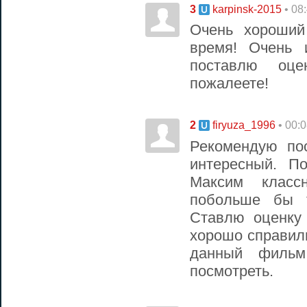
3
• 08
karpinsk-2015
Очень хороший
время! Очень 
поставлю оц
пожалеете!
2
• 00:
firyuza_1996
Рекомендую по
интересный. П
Максим класс
побольше бы т
Ставлю оценку
хорошо справили
данный фильм
посмотреть.