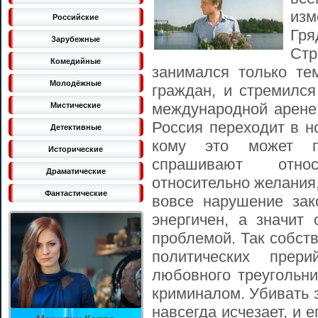
изм
Российские
Гр
Зарубежные
Ст
Комедийные
занимался только те
Молодёжные
граждан, и стремилс
международной арене.
Мистические
Россия переходит в н
Детективные
кому это может п
Исторические
спрашивают относи
Драматические
относительно желания
Фантастические
вовсе нарушение зак
энергичен, а значит
проблемой. Так собст
политических пре
любовного треугольни
криминалом. Убивать э
навсегда исчезает, и е