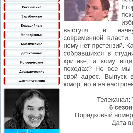
Его
Российские
по
Зарубежные
из
Комедийные
выступят и начну
Молодёжные
современной власти.
нему нет претензий. К
Мистические
собравшихся в студии
Детективные
критике, а кому ещ
Исторические
походах? Не все мы
Драматические
свой адрес. Выпуск 
Фантастические
юмор, но и на настрое
Телеканал:
6 сезон
Порядковый номер
Дата в