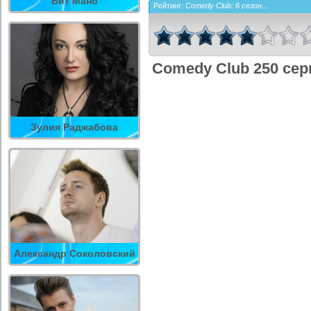
Вит Мано
Рейтинг:
Comedy Club: 6 сезон...
Comedy Club 250 сер
Зулия Раджабова
Александр Соколовский