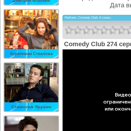
Дмитрий Власкин
Дата в
Рейтинг:
Comedy Club: 6 сезон...
Comedy Club 274 сер
Агриппина Стеклова
Станислав Ярушин