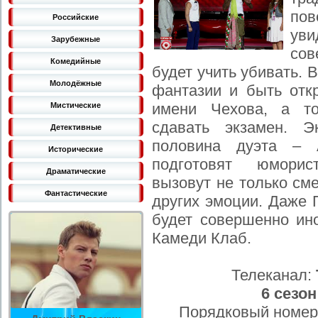
по
Российские
ув
Зарубежные
сов
Комедийные
будет учить убивать.
Молодёжные
фантазии и быть отк
имени Чехова, а т
Мистические
сдавать экзамен. Э
Детективные
половина дуэта –
Исторические
подготовят юморис
Драматические
вызовут не только см
Фантастические
других эмоции. Даже
будет совершенно ино
Камеди Клаб.
Телеканал:
6 сезон
Порядковый номер