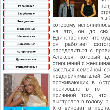
поп
Российские
ст
Зарубежные
выб
Комедийные
которому исполнилось
Молодёжные
на это, он до сих 
Единственное, что буде
Мистические
он работает фотог
Детективные
определиться с прав
Исторические
Алексея, который 
Драматические
отношений с женщина
Фантастические
касаться семейной сс
предпринимателей В
проживающих в Астр
произошло в тот т
причиной того, что
выстрелов в голову, 
Кто виноват в проп