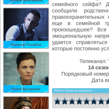
Полина Максимова
семейного сейфа? Д
сообщили родствен
правоохранительных 
еще в семейной т
произошедшее? Все
эмоциональную напря
удается справлятьс
Алексей Похабов
которые постоянно ус
Телеканал:
14 сезо
Порядковый номер
Дата в
Юлия Назаренко
Рейтинг:
Битва экстрасенсов: ...