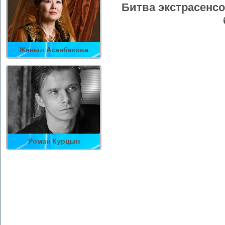
Битва экстрасенсо
Жаныл Асанбекова
Роман Курцын