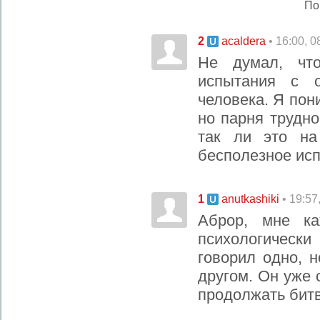
По
2
• 16:00, 
acaldera
Не думал, чт
испытания с о
человека. Я пон
но парня трудно
так ли это на
бесполезное ис
1
• 19:57
anutkashiki
Аброр, мне ка
психологическ
говорил одно, н
другом. Он уже 
продолжать битв