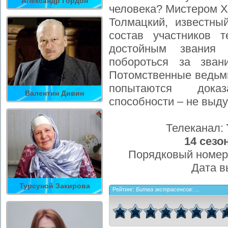
Александр Гордон
человека? Мистером Х
Толмацкий, известны
состав участников 
достойным звания 
побороться за зван
Потомственные ведьмы
попытаются доказ
Валентин Дивин
способности – не выду
Телеканал:
14 сезо
Порядковый номер
Дата в
Турсуной Закирова
Рейтинг:
Битва экстрасенсов: ...