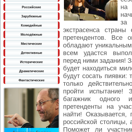
на
Российские
нач
Зарубежные
за
Комедийные
экстрасенса страны 
Молодёжные
претендентов. Все о
обладают уникальными
Мистические
всем удастся выпол
Детективные
перед ними задания! 
Исторические
будет находиться мил
Драматические
будут сосать пиявки: 
Фантастические
только действитель
пройти испытание! 
багажник одного 
претенденты на уча
найти! Оказывается,
российской столицы, 
Поможет ли участни