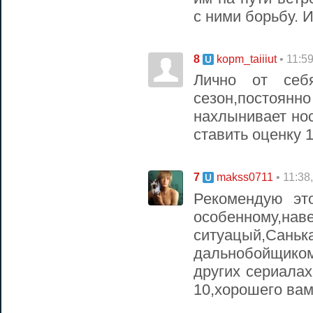
с ними борьбу. 
8
• 11:5
kopm_taiiiut
Лично от себ
сезон,посто
нахлынивает нос
ставить оценку 
7
• 11:38
makss0711
Рекомендую эт
особенному,
ситуацый,С
дальнобойщико
других сериалах
10,хорошего вам