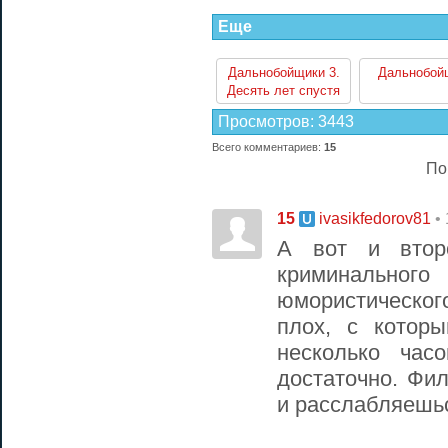
Еще
Дальнобойщики 3.
Дальнобой
Десять лет спустя
Просмотров
:
3443
Всего комментариев
:
15
По
15
•
ivasikfedorov81
А вот и втор
криминальн
юмористическо
плох, с котор
несколько час
достаточно. Фи
и расслабляешь