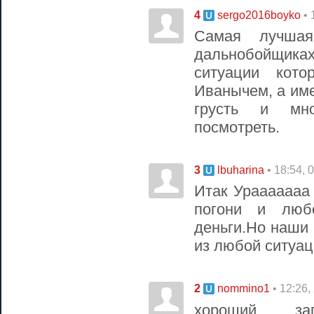
4
• 
sergo2016boyko
Самая лучша
дальнобойщиках
ситуации кот
Иванычем, а им
грусть и мн
посмотреть.
3
• 18:54, 
lbuharina
Итак Урааааааа
погони и любо
деньги.Но наши
из любой ситуац
2
• 12:26,
nommino1
хороший з