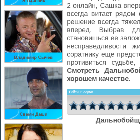
Ян Цапник
2 онлайн, Сашка впер
всегда витает рядом
решение всегда тяжел
вперед. Выбрав дл
становишься ее залож
несправедливости ж
соратнику еще предст
Владимир Сычев
противиться судьбе
Смотреть Дальнобо
хорошем качестве.
Рейтинг:
серия
Свами Даши
Дальнобойщи