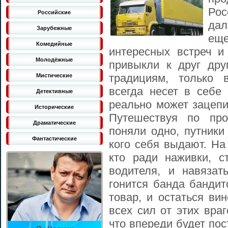
Ро
Российские
дал
Зарубежные
ещ
Комедийные
интересных встреч и
Молодёжные
привыкли к друг дру
традициям, только 
Мистические
всегда несет в себе 
Детективные
реально может зацепи
Исторические
Путешествуя по про
Драматические
поняли одно, путники
Фантастические
кого себя выдают. На
кто ради наживки, с
водителя, и навязат
гонится банда бандит
товар, и остаться ви
всех сил от этих вра
что впереди будет по