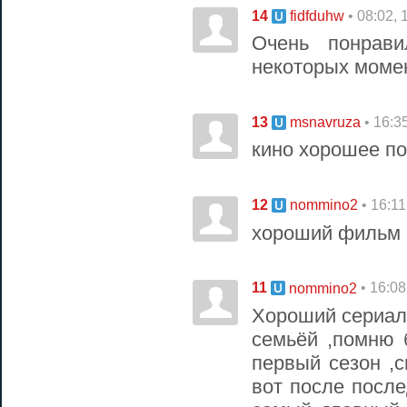
14
• 08:02, 
fidfduhw
Очень понрав
некоторых моме
13
• 16:3
msnavruza
кино хорошее п
12
• 16:1
nommino2
хороший фильм 
11
• 16:08
nommino2
Хороший сериал
семьёй ,помню
первый сезон ,
вот после после