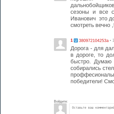
дальнобойщико
сезоны и все 
Иванович это д
смотреть вечно ,
1
• 
380972104253a
Дорога - для да
в дороге, то д
быстро. Думаю
собирались стел
проффесиона
победители! Смо
Войдите: