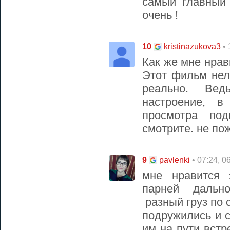
самый главный
очень !
10
•
kristinazukova3
Как же мне нра
Этот фильм нел
реально. Ве
настроение, 
просмотра под
смотрите. не по
9
• 07:24, 0
pavlenki
мне нравится
парней дальн
разный груз по 
подружились и 
им на пути вст