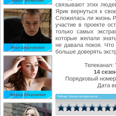
Бахыт Жуматова
связывают этих люде
Ярик вернуться к сво
Сложилась ли жизнь Р
участие в проекте ос
только самых экстра
которые желали знать
не давала покоя. Что
Илья Шидловский
больше доверять экст
Телеканал:
14 сезо
Порядковый номер
Дата в
Ингрид Олеринская
Рейтинг:
Битва экстрасенсов: ...