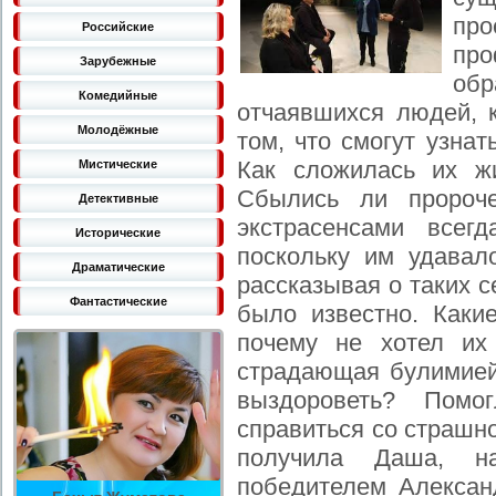
пр
Российские
пр
Зарубежные
об
Комедийные
отчаявшихся людей, 
Молодёжные
том, что смогут узнат
Как сложилась их ж
Мистические
Сбылись ли пророче
Детективные
экстрасенсами всегд
Исторические
поскольку им удавал
Драматические
рассказывая о таких с
Фантастические
было известно. Каки
почему не хотел их
страдающая булимией:
выздороветь? Помо
справиться со страш
получила Даша, н
победителем Алекса