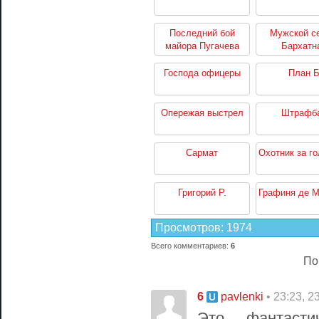
Последний бой
Мужской се
майора Пугачева
Бархатн
революц
Господа офицеры
План 
Опережая выстрел
Штрафб
Сармат
Охотник за г
Григорий Р.
Графиня де М
Просмотров
:
1974
Всего комментариев
:
6
По
6
• 23:23, 2
pavlenki
Это фантаст