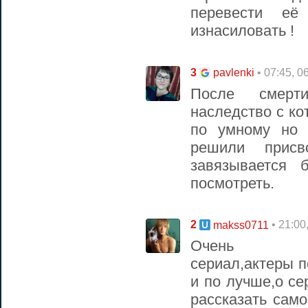
перевести е
изнасиловать !
3
• 07:45, 0
pavlenki
После смерт
наследство с к
по умному но 
решили прис
завязывается 
посмотреть.
2
• 21:00
makss0711
Очень псих
сериал,актеры 
и по лучше,о се
рассказать сам