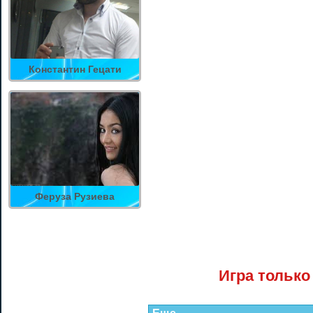
Константин Гецати
Феруза Рузиева
Игра только