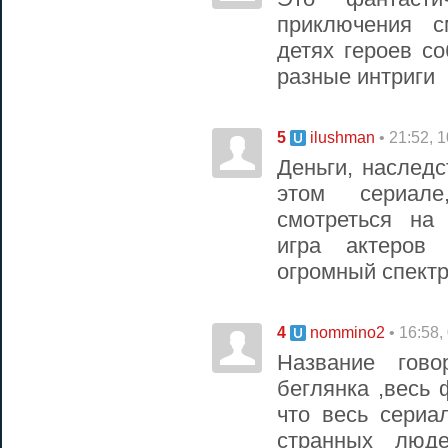
приключения с
детях героев со
разные интриги
5
• 21:52, 
ilushman
Деньги, наследс
этом сериал
смотреться на
игра актеров
огромный спектр
4
• 16:58,
nommino2
Название гов
беглянка ,весь
что весь сериа
странных люде