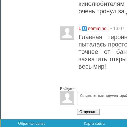
кинолюбителям
очень тронул за
1
• 13:07,
nommino1
Главная геро
пыталась просто
точнее от бан
захватить откр
весь мир!
Войдите:
Отправить
Обратная связь
Карта сайта