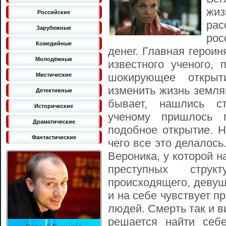
жи
Российские
рас
Зарубежные
рос
Комедийные
денег. Главная герои
Молодёжные
известного ученого, 
шокирующее открыт
Мистические
изменить жизнь земля
Детективные
бывает, нашлись ст
Исторические
ученому пришлось 
Драматические
подобное открытие. Н
Фантастические
чего все это делалось
Вероника, у которой н
преступных стру
происходящего, девушк
и на себе чувствует 
людей. Смерть так и в
решается найти себ