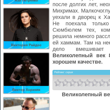
Аза Петренко
после долгих лет, не
Михримах. Малкочоглу
уехали в дворец к Ха
Не поехала тольк
Сюмбюлем тех, ком
решила немного рассл
ей хаммам. Там на не
Виктория Райдос
дело вмешивае
Великолепный век 
хорошем качестве.
Рейтинг:
серия
Виктор Хориняк
Великолепный век