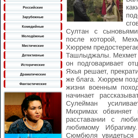
ка
Российские
по
Зарубежные
сго
Комедийные
Султан с сыновьями
Молодёжные
после которой, Мех
Хюррем предостерегает
Мистические
Ташлыджалы. Мехмет о
Детективные
он подговаривает от
Исторические
Яхья решает, прекрат
Драматические
же блага. Хюррем поз
Фантастические
жизни военным похо
начинает рассказыв
Сулейман усилива
Михримах обвиняет 
расставании с люб
любимому Ибрагиму
Сюмбюля увидеться 