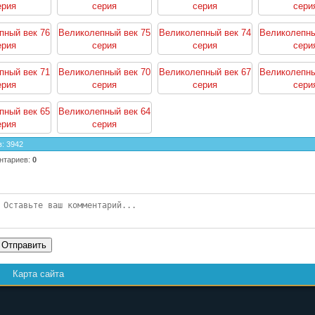
ерия
серия
серия
сери
пный век 76
Великолепный век 75
Великолепный век 74
Великолепны
ерия
серия
серия
сери
пный век 71
Великолепный век 70
Великолепный век 67
Великолепны
ерия
серия
серия
сери
пный век 65
Великолепный век 64
ерия
серия
в
:
3942
нтариев
:
0
Отправить
Карта сайта