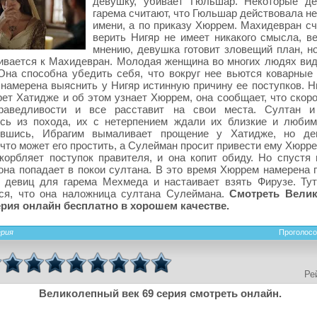
девушку, убивает Гюльшар. Некоторые д
гарема считают, что Гюльшар действовала не
имени, а по приказу Хюррем. Махидевран сч
верить Нигяр не имеет никакого смысла, ве
мнению, девушка готовит зловещий план, но
вается к Махидевран. Молодая женщина во многих людях вид
Она способна убедить себя, что вокруг нее вьются коварные 
намерена выяснить у Нигяр истинную причину ее поступков. Ни
рет Хатидже и об этом узнает Хюррем, она сообщает, что скор
раведливости и все расставит на свои места. Султан и
ись из похода, их с нетерпением ждали их близкие и люби
ившись, Ибрагим вымаливает прощение у Хатидже, но де
 что может его простить, а Сулейман просит привести ему Хюрр
корбляет поступок правителя, и она копит обиду. Но спустя 
она попадает в покои султана. В это время Хюррем намерена 
 девиц для гарема Мехмеда и настаивает взять Фирузе. Ту
тся, что она наложница султана Сулеймана.
Смотреть Вели
ерия онлайн бесплатно в хорошем качестве.
ерия
Проголосо
Ре
Великолепный век 69 серия смотреть онлайн.