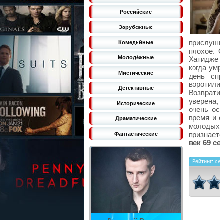
Российские
Зарубежные
прислуши
Комедийные
плохое. 
Молодёжные
Хатидже 
когда ум
Мистические
день сп
воротил
Детективные
Возврат
уверена,
Исторические
очень ос
время и 
Драматические
молодых
признае
Фантастические
век 69 с
Рейтинг:
с