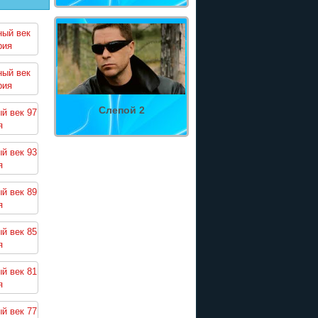
ный век
рия
ный век
рия
Слепой 2
й век 97
я
й век 93
я
й век 89
я
й век 85
я
й век 81
я
й век 77