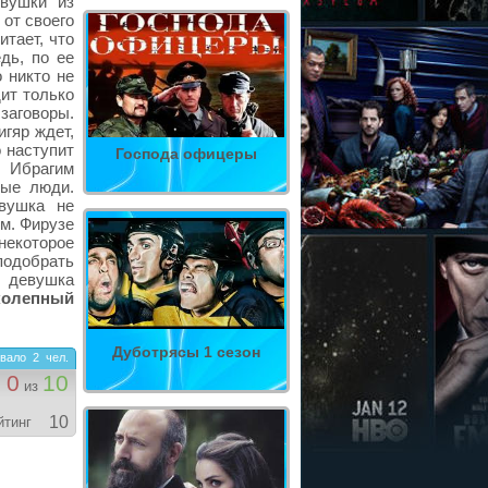
евушки из
 от своего
итает, что
дь, по ее
 никто не
ит только
заговоры.
гяр ждет,
о наступит
Господа офицеры
 Ибрагим
мые люди.
вушка не
ем. Фирузе
некоторое
подобрать
т девушка
колепный
Дуботрясы 1 сезон
вало
2
чел.
0
10
из
10
йтинг