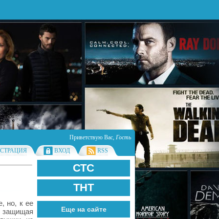
Приветствую Вас
,
Гость
ИСТРАЦИЯ
ВХОД
RSS
СТС
ТНТ
 но, к ее
Еще на сайте
 защищая