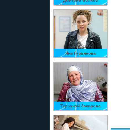
Дмитрий Волхов
Яна Гурьянова
Турсуной Закирова