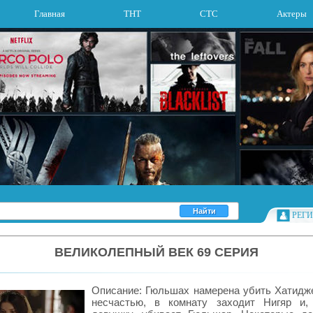
Главная
ТНТ
СТС
Актеры
РЕГ
ВЕЛИКОЛЕПНЫЙ ВЕК 69 СЕРИЯ
Описание: Гюльшах намерена убить Хатидже,
несчастью, в комнату заходит Нигяр и,