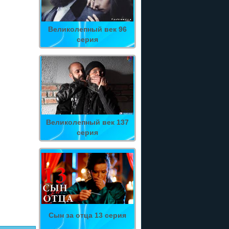
Великолепный век 96
серия
Великолепный век 137
серия
Сын за отца 13 серия