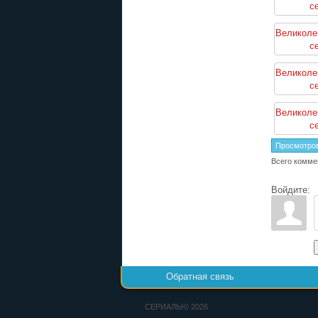
с
Великоле
с
Великоле
с
Великоле
с
Просмотро
Всего комме
Войдите:
Обратная связь
СЕРИАЛЫ© 2026