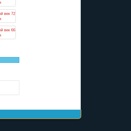
я
й век 72
я
й век 66
я