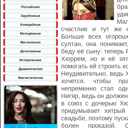
бр
Российские
уд
Зарубежные
Ма
Комедийные
счастлив и тут же н
Молодёжные
Больше всех огорош
султан, она понимает
Мистические
беду её сыну: теперь
Детективные
Хюррем, но и её зят
Исторические
помогать ей строить к
Драматические
Неудивительно, ведь 
Фантастические
хочется, чтобы пр
непременно стал од
Нигяр, ведь он долже
в союз с дочерью Х
придумывает хитрый 
свадьбе, поэтому пуск
болен проказой. 