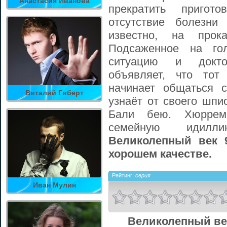
Анастасия Иванова
прекратить пригот
отсутствие болезни
известно, на прок
Подсаженное на го
ситуацию и докто
объявляет, что тот
начинает общаться 
Виталий Гиберт
узнаёт от своего шпи
Бали бею. Хюррем
семейную идил
Великолепный век 
хорошем качестве.
Рейтинг:
серия
Иван Мулин
Великолепный век