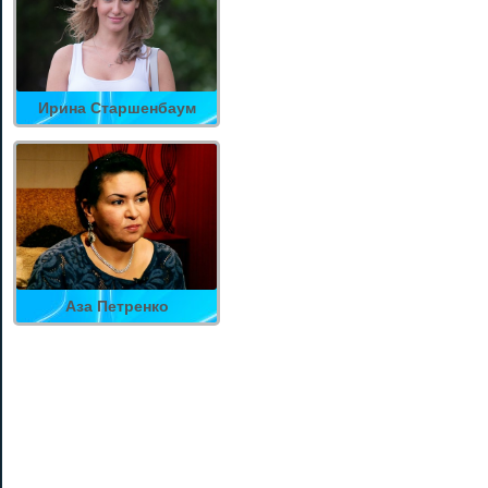
Ирина Старшенбаум
Аза Петренко