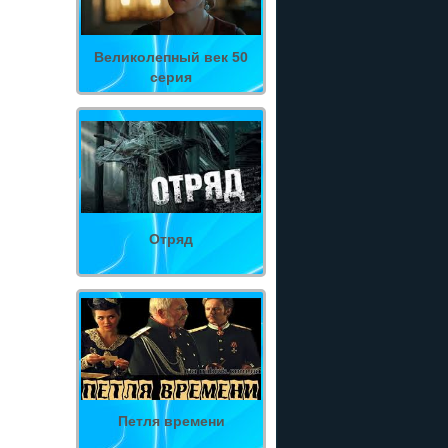
Великолепный век 50
серия
Отряд
Петля времени