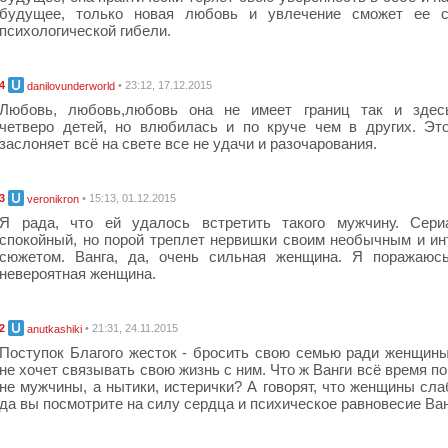
будущее, только новая любовь и увлечение сможет ее с
психологической гибели.
4
• 23:12, 17.12.2015
danilovunderworld
Любовь, любовь,любовь она не имеет границ так и здес
четверо детей, но влюбилась и по круче чем в других. Эт
заслоняет всё на свете все не удачи и разочарования.
3
• 15:13, 01.12.2015
veronikron
Я рада, что ей удалось встретить такого мужчину. Сери
спокойный, но порой треплет нервишки своим необычным и и
сюжетом. Ванга, да, очень сильная женщина. Я поражаюсь
невероятная женщина.
2
• 21:31, 24.11.2015
anutkashiki
Поступок Благого жесток - бросить свою семью ради женщины
не хочет связывать свою жизнь с ним. Что ж Ванги всё время п
не мужчины, а нытики, истерички? А говорят, что женщины сла
да вы посмотрите на силу сердца и психическое равновесие Ван