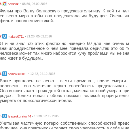
8
• 08:56, 06.02.2016
pavlenki
Фильм про Вангу болгарскую предсказательницу К ней тя ну
со всего мира чтобы она предсказала им будущее. Очень и
фильм наполнен мистикой.
7
• 21:26, 05.02.2016
makss0711
Я и не знал об этих фактах,но наверно 60 для неё очень м
значило,единственное о чем мне поведала серия,так это об т
человека может так много набросится кучу проблем,и мы не зна
нас ждет в будущем..
6
• 12:42, 24.12.2015
paninikiril2015
Ванге пришлось не легко , в эти времена , после смерти
человека , она частично теряет способность предсказывать
Она воспитывает троих детей отца , мачеха которой умерла пр
родах. Только новая любовь поможет великой прорицатель
умереть от психологической гибели.
5
• 18:38, 22.12.2015
ilyaprokuratov44
Учитывая частичную потерю собственных способностей пред
будущее, она практически теряет свою уверенность в себе и н