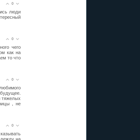
0
лись люди
нтересный
0
ного чего
ом как на
ем то что
0
 любимого
 будущее.
и тяжелых
ницы , не
0
сказывать
адежду на