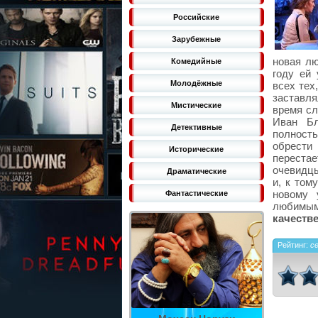
Российские
Зарубежные
новая лю
Комедийные
году ей 
Молодёжные
всех тех
заставля
Мистические
время сл
Иван Бл
Детективные
полност
обрести
Исторические
переста
очевидцы
Драматические
и, к том
новому 
Фантастические
любимы
качестве
Рейтинг:
с