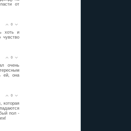
пасти от
0
ь хоть и
о чувство
0
ал очень
нтересным
 ей, она
0
, которая
опадаются
бый пол -
ги!