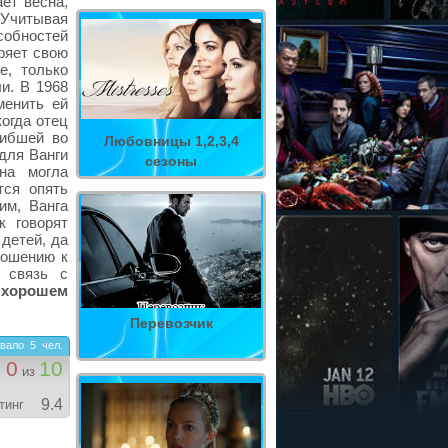
ет весна,
 Учитывая
обностей
ряет свою
е, только
и. В 1968
менить ей
когда отец
гибшей во
Любовницы 1,2,3,4
для Ванги
сезоны
на могла
тся опять
им, Ванга
к говорят
 детей, да
ношению к
 связь с
в хорошем
Перевозчик
вало
5
чел.
0
10
из
9.4
тинг