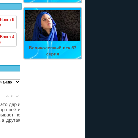
Ванга 9
я
Ванга 4
я
Великолепный век 57
серия
0
это дар и
про неё и
нывает но
,а другая