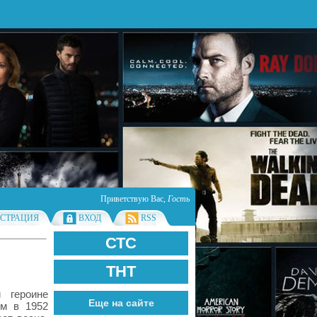
Приветствую Вас
,
Гость
ИСТРАЦИЯ
ВХОД
RSS
СТС
ТНТ
 героине
Еще на сайте
м в 1952