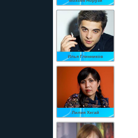
Мохсен Норузи
Илья Глинников
Лилия Хегай