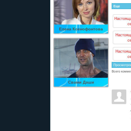
Еще
Настояща
с
Елена Ксенофонтова
Настоящ
с
Настоящ
с
Просмотро
Всего комме
Свами Даши