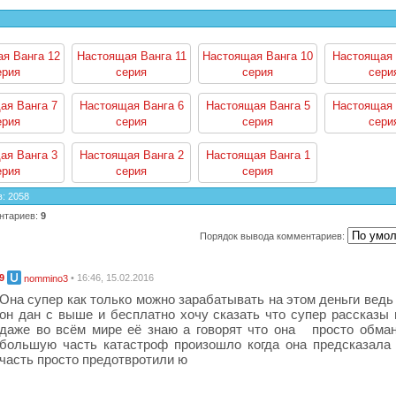
я Ванга 12
Настоящая Ванга 11
Настоящая Ванга 10
Настоящая 
ерия
серия
серия
сери
ая Ванга 7
Настоящая Ванга 6
Настоящая Ванга 5
Настоящая 
ерия
серия
серия
сери
ая Ванга 3
Настоящая Ванга 2
Настоящая Ванга 1
ерия
серия
серия
в
:
2058
нтариев
:
9
Порядок вывода комментариев:
9
• 16:46, 15.02.2016
nommino3
Она супер как только можно зарабатывать на этом деньги ведь 
он дан с выше и бесплатно хочу сказать что супер рассказы 
даже во всём мире её знаю а говорят что она просто обма
большую часть катастроф произошло когда она предсказала 
часть просто предотвротили ю