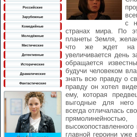
про
Российские
все
Зарубежные
с н
Комедийные
странах мира. По э
Молодёжные
планеты Земля, желаю
что же ждет на 
Мистические
увеличивается день з
Детективные
обращается известн
Исторические
будучи человеком вл
Драматические
знать всю правду о с
Фантастические
правду он хотел виде
ему, которая предв
выгодные для него 
всегда отличалась св
прямолинейностью
высокопоставленного 
главной героини уже