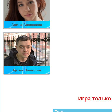
Алина Алексеева
Артём Лощилин
Игра только