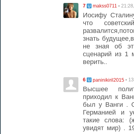
7
• 21:28
makss0711
Иосифу Сталин
что советс
развалится,пот
знать будущее,
не зная об эт
сценарий из 1 
верить..
6
• 1
paninikiril2015
Высшее поли
приходил к Ван
был у Ванги .
Германией и у
такие слова: 
увидят мир) . 