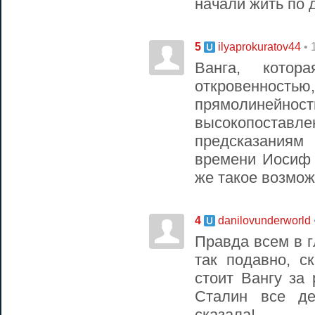
начали жить по 
5
• 
ilyaprokuratov44
Ванга, котор
откровенн
прямолинейнос
высокопостав
предсказаниям
времени Иосиф 
же такое возмо
4
danilovunderworld
Правда всем в г
так подавно, с
стоит Вангу за
Сталин все де
сказала!