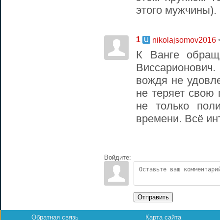
этого мужчины).
1
nikolajsomov2016
К Ванге обра
Виссарионович.
вождя не удовле
не теряет свою
не только пол
времени. Всё ин
Войдите:
Отправить
Обратная связь
Карта сайта