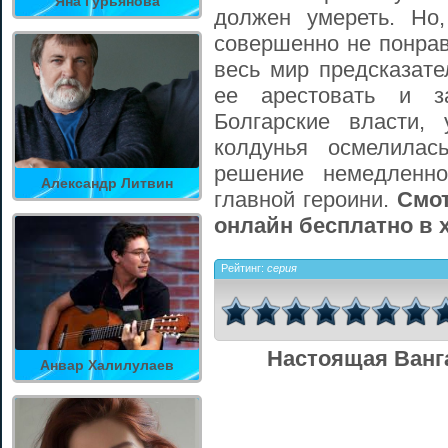
Яна Гурьянова
должен умереть. Но
совершенно не понрав
весь мир предсказате
ее арестовать и з
Болгарские власти,
колдунья осмелилас
решение немедленно
Александр Литвин
главной героини.
Смот
онлайн бесплатно в 
Рейтинг:
серия
Настоящая Ванга
Анвар Халилулаев