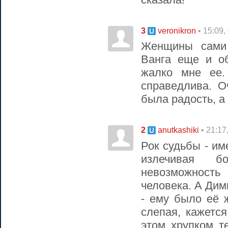
3
• 15:09,
veronikron
Женщины сами
Ванга еще и об
жалко мне ее.
справедлива. О
была радость, а
2
• 21:17
anutkashiki
Рок судьбы - им
излечивая б
невозможность
человека. А Дим
- ему было её 
слепая, кажетс
этом хрупком т