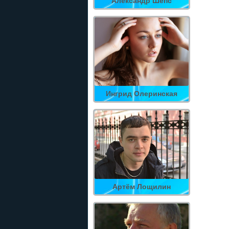
Александр Шепс
Ингрид Олеринская
Артём Лощилин