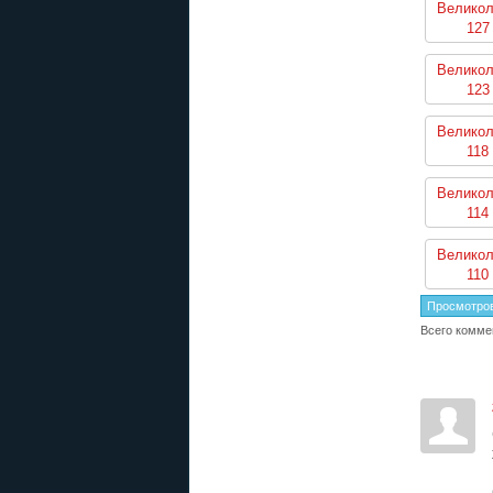
Великол
127
Великол
123
Великол
118
Великол
114
Великол
110
Просмотро
Всего комме