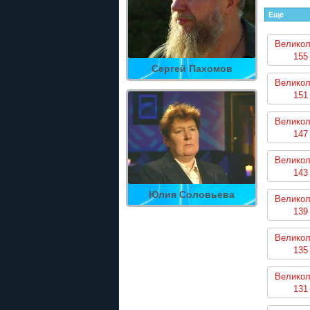
Еще
Великол
155
Сергей Пахомов
Великол
151
Великол
147
Великол
143
Юлия Соловьева
Великол
139
Великол
135
Великол
131