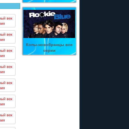
ный век
рия
ный век
рия
Копы-новобранцы все
серии
ный век
рия
ный век
рия
ный век
рия
ный век
рия
ный век
рия