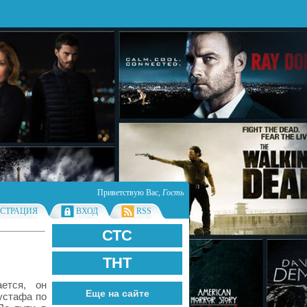
Приветствую Вас
,
Гость
ИСТРАЦИЯ
ВХОД
RSS
СТС
ТНТ
ется, он
Еще на сайте
Мустафа по