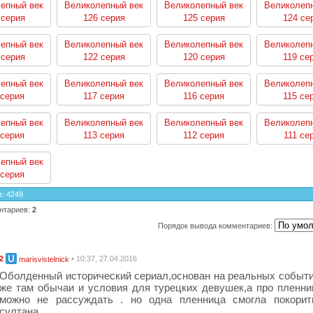
епный век
Великолепный век
Великолепный век
Великолеп
 серия
126 серия
125 серия
124 се
епный век
Великолепный век
Великолепный век
Великолеп
 серия
122 серия
120 серия
119 се
епный век
Великолепный век
Великолепный век
Великолеп
 серия
117 серия
116 серия
115 се
епный век
Великолепный век
Великолепный век
Великолеп
 серия
113 серия
112 серия
111 се
епный век
 серия
в
:
4249
нтариев
:
2
Порядок вывода комментариев:
2
• 10:37, 27.04.2016
marisvistelnick
Оболденный исторический сериал,основан на реальных событи
же там обычаи и условия для турецких девушек,а про пленн
можно не рассуждать . но одна пленница смогла покорит
султана .