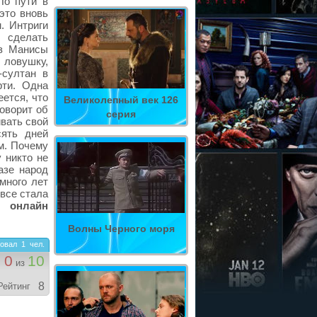
По пути в
это вновь
. Интриги
 сделать
из Манисы
 ловушку,
-султан в
рти. Одна
ется, что
Великолепный век 126
говорит об
серия
вать свой
сять дней
м. Почему
 никто не
азе народ
много лет
овсе стала
я онлайн
Волны Черного моря
овал
1
чел.
0
10
из
8
Рейтинг