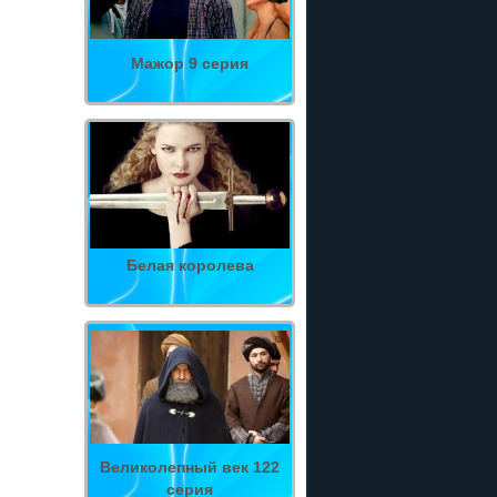
Мажор 9 серия
Белая королева
Великолепный век 122
серия