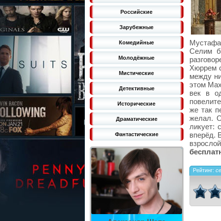
Российские
Зарубежные
Мустафа
Комедийные
Селим б
Молодёжные
разгово
Хюррем с
Мистические
между ни
этом Мах
Детективные
век в о
повелите
Исторические
же так п
желал. О
Драматические
ликует: 
вперёд. 
Фантастические
взросло
бесплат
Рейтинг:
с