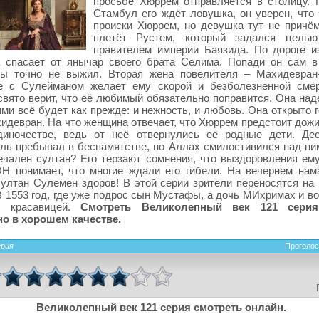
просьбе Хюррем отправляется в столицу. 
Стамбул его ждёт ловушка, он уверен, что 
происки Хюррем, но девушка тут не причём
плетёт Рустем, который задался целью
правителем империи Баязида. По дороге 
 спасает от янычар своего брата Селима. Попади он сам в
ы точно не выжил. Вторая жена повелителя – Махидевран
ре с Сулейманом желает ему скорой и безболезненной сме
вято верит, что её любимый обязательно поправится. Она наде
ми всё будет как прежде: и нежность, и любовь. Она открыто 
идевран. На что женщина отвечает, что Хюррем предстоит дожи
диночестве, ведь от неё отвернулись её родные дети. Де
ль пребывал в беспамятстве, но Аллах смилостивился над ни
ечален султан? Его терзают сомнения, что выздоровления ему
Н понимает, что многие ждали его гибели. На вечернем нам
султан Сулемен здоров! В этой серии зрители переносятся на 
В 1553 год, где уже подрос сын Мустафы, а дочь МИхримах и в
й красавицей.
Смотреть Великолепный век 121 сери
но в хорошем качестве.
ерия
Проголос
Великолепный век 121 серия смотреть онлайн.