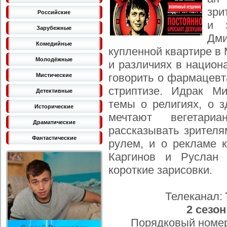
зри
Российские
и 
Зарубежные
Дми
Комедийные
купленной квартире в 
Молодёжные
и различиях в национ
говорить о фармацевт
Мистические
стриптизе. Идрак М
Детективные
темы о религиях, о з
Исторические
мечтают вегетари
Драматические
рассказывать зрителя
Фантастические
рулем, и о рекламе 
Каргинов и Руслан 
короткие зарисовки.
Телеканал:
2 сезон
Порядковый номер