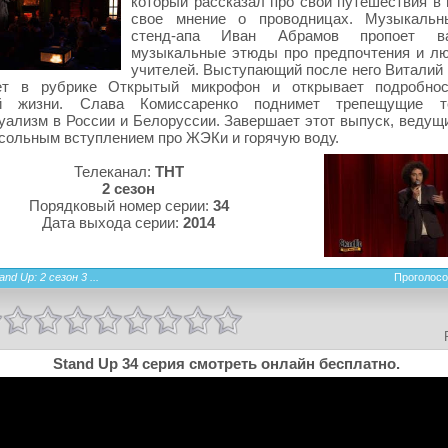
который рассказал про свои путешествия в 
свое мнение о проводницах. Музыкальн
стенд-апа Иван Абрамов пропоет в
музыкальные этюды про предпочтения и л
учителей. Выступающий после него Виталий
ет в рубрике Открытый микрофон и открывает подробнос
ой жизни. Слава Комиссаренко поднимет трепещущие 
уализм в России и Белоруссии. Завершает этот выпуск, ведущ
сольным вступлением про ЖЭКи и горячую воду.
Телеканал:
ТНТ
2 сезон
Порядковый номер серии:
34
Дата выхода серии:
2014
and Up: 2 сезон 3 ...
Проголосо
Stand Up 34 серия смотреть онлайн бесплатно.