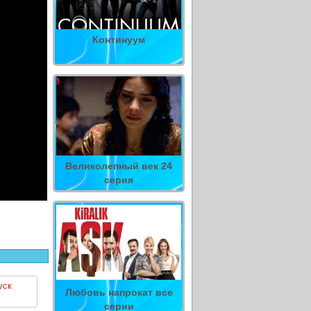
Континуум
Великолепный век 24
серия
уск
Любовь напрокат все
серии