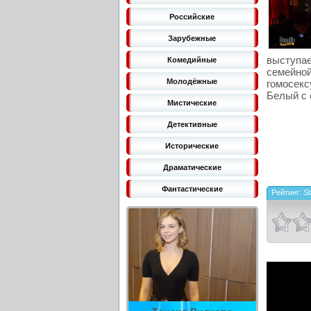
Российские
Зарубежные
выступа
Комедийные
семейн
Молодёжные
гомосекс
Белый с 
Мистические
Детективные
Исторические
Драматические
Фантастические
Рейтинг:
St