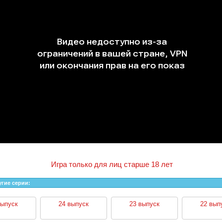
Игра только для лиц старше 18 лет
угие серии:
выпуск
24 выпуск
23 выпуск
22 вып