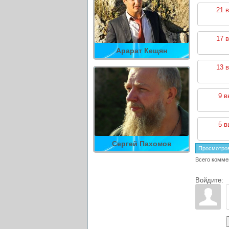
21 
17 
Арарат Кещян
13 
9 в
5 в
Сергей Пахомов
Просмотро
Всего комме
Войдите: