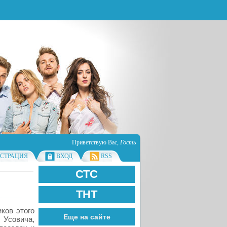
Приветствую Вас
,
Гость
ИСТРАЦИЯ
ВХОД
RSS
СТС
ТНТ
ков этого
Еще на сайте
Усовича,