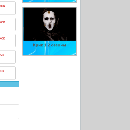
уск
уск
уск
Крик 1,2 сезоны
ск
ск