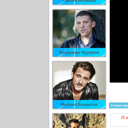
Таисия Вилкова
Владимир Муранов
Михаил Башкатов
2 сезон др
25 