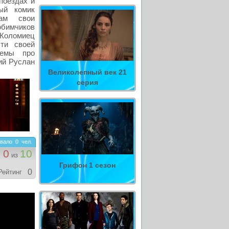
поездах и
ый комик
ам свои
юбимчиков
 Коломиец
ти своей
темы про
ий Руслан
Великолепный век 21
серия
вало
0
чел.
0
10
из
Грифон 1 сезон
0
Рейтинг