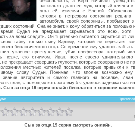
безопасность, а Вера начинает убеждать
насколько долго ее муж, который клялся в 
лгал ей, изменяя с Еленой. Обиженная 
которая в нетрезвом состоянии решила 
автомобиль своей соперницы, пребывает в
дших состояний. Она не знает, к кому обратиться за помощью 
время Судья не прекращает скрываться ото всех, хотя 
сть за всем следить. Он тщательно пытается скрыться от лиш
 свою тайну только сыну Вадиму, который не перестает за
своего биологического отца. Со временем ему удалось забыть 
ршил ужасное преступление, убив профессора, который явл
сь позже, его отчимом. Иван, после своего удивительного
 не прекращает совершать глупости, которые совершенно не п
положения местных жителей поселка, которые привыкли к т
ливому слову Судьи. Понимая, что вполне возможно ему 
ь звание авторитета и самого главного на поселке, Иван
ать план, с помощью которого ему бы удалось задержаться на
 Сын за отца 19 серия онлайн бесплатно в хорошем качеств
ерия
Проголосо
Сын за отца 19 серия смотреть онлайн.