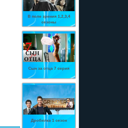
В поле зрения 1,2,3,4
сезоны
Сын за отца 7 серия
Дробилка 1 сезон