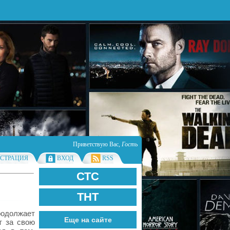
Приветствую Вас
,
Гость
ИСТРАЦИЯ
ВХОД
RSS
СТС
ТНТ
одолжает
Еще на сайте
т за свою