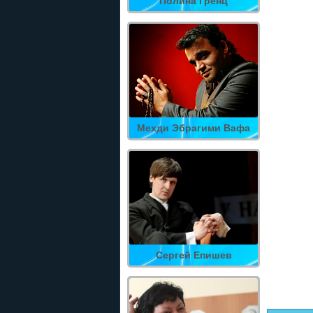
Полина Гренц
Мехди Эбрагими Вафа
Сергей Епишев