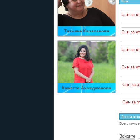
Еще
Сын за от
Татьяна Караханова
Сын за от
Сын за от
Сын за от
Сын за о
Кажетта Ахмеджанова
Сын за о
Просмотро
Всего комме
Войдите: