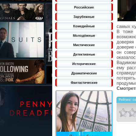
Российские
Зарубежные
самых ху
Комедийные
В тоже 
Молодёжные
возможно
доверяя
Мистические
доверие 
он сове
Детективные
оказало
Вадимом,
Исторические
ему рас
справед
Драматические
потерят
продумыв
Фантастические
Смотреть
Рейтинг:
с