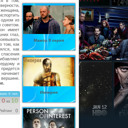
ся в том,
верности,
женщина,
испортить
 одном из
и советом.
он имеет
них глаз,
воевывать
Мажор 9 серия
о том, как
ялся, как
 спасения
рибавляют
вердому и
придется
 начинает
 вершине.
е.
Империя
вало
0
чел.
0
10
из
0
Рейтинг