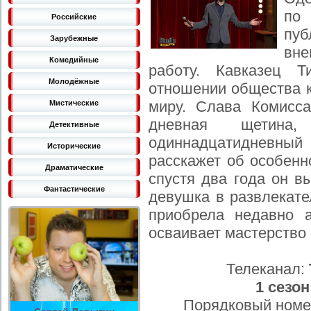
по 
Российские
пу
Зарубежные
вне
Комедийные
работу. Кавказец Т
Молодёжные
отношении общества к
миру. Слава Комисса
Мистические
дневная щетина
Детективные
одиннадцатидневн
Исторические
расскажет об особенн
Драматические
спустя два года он в
Фантастические
девушка в развлекат
приобрела недавно а
осваивает мастерство
Телеканал:
1 сезон
Порядковый номе