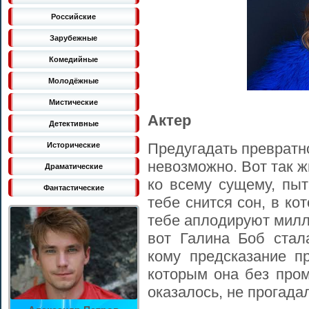
Российские
Зарубежные
Комедийные
Молодёжные
Мистические
Актер
Детективные
Предугадать превратн
Исторические
невозможно. Вот так 
Драматические
ко всему сущему, пыт
Фантастические
тебе снится сон, в ко
тебе аплодируют милл
вот Галина Боб стал
кому предсказание п
которым она без пром
оказалось, не прогада