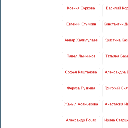
Ксения Суркова
Василий Кор
Евгений Стычкин
Константин Д
Анвар Халилулаев
Кристина Каз
Павел Лычников
Татьяна Баб
Софья Каштанова
Александра 
Феруза Рузиева
Григорий Сия
Жаныл Асанбекова
Анастасия И
Александр Робак
Ирина Старш