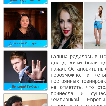
Александр Петров
Диларам Сапарова
Галина родилась в Пе
для девочки были и
начал. Остановить пы
невозможно, и чет
постоянных тренировк
не отметить, что ст
Виталий Гиберт
принесла и суще
чемпионкой Европ
преподавала маленьк