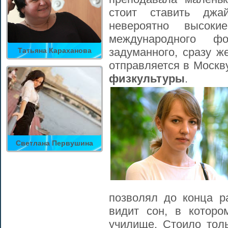
стоит ставить джа
невероятно высоки
международного ф
задуманного, сразу 
Татьяна Караханова
отправляется в Москву
физкультуры
.
Светлана Первушина
позволял до конца р
видит сон, в которо
училище. Стоило толь