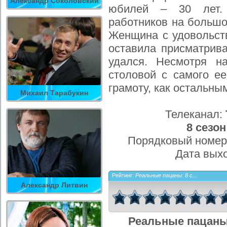
Александр Соколовский
юбилей – 30 лет. 
работников на большо
Женщина с удовольст
оставила присматрива
удался. Несмотря н
столовой с самого ее
грамоту, как остальны
Михаил Тарабукин
Телеканал:
8 сезон
Порядковый номер
Дата вых
Рейтинг:
Реальные пацаны: 8 с...
Александр Литвин
Реальные пацаны