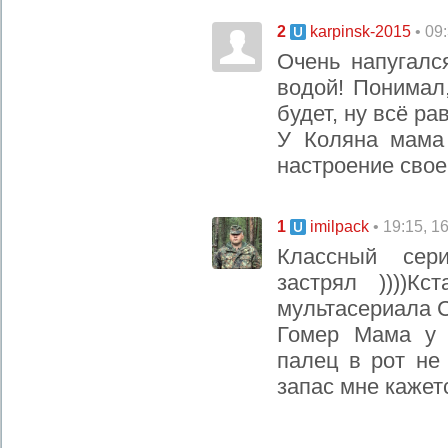
2
• 09
karpinsk-2015
Очень напугалс
водой! Понимал,
будет, ну всё ра
У Коляна мама 
настроение свое
1
• 19:15, 1
imilpack
Классный сер
застрял ))))К
мультасериала 
Гомер Мама у 
палец в рот не
запас мне кажетс