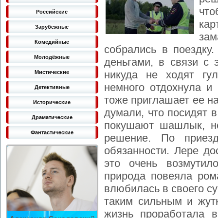
чт
Российские
кар
Зарубежные
зам
Комедийные
собрались в поездку
Молодёжные
деньгами, в связи с
никуда не ходят гу
Мистические
немного отдохнула и 
Детективные
тоже приглашает ее на
Исторические
думали, что посидят 
Драматические
покушают шашлык, н
Фантастические
решение. По приез
обязанности. Лере до
это очень возмутил
природа повеяла ром
влюбилась в своего су
таким сильным и жут
жизнь проработала в