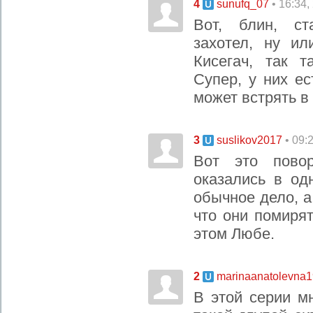
4
• 16:34,
sunufq_07
Вот, блин, с
захотел, ну ил
Кисегач, так т
Супер, у них ес
может встрять в
3
• 09:
suslikov2017
Вот это пово
оказались в од
обычное дело, а
что они помирят
этом Любе.
2
marinaanatolevna
В этой серии м