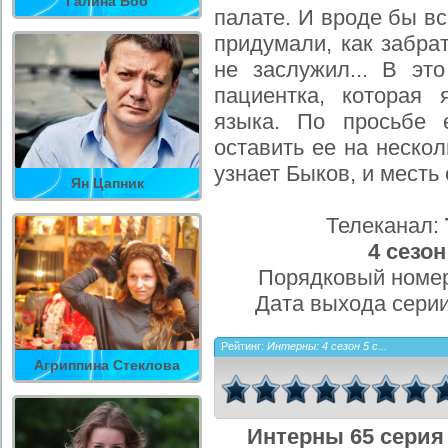
Галина Боб
палате. И вроде бы в
придумали, как забрат
не заслужил... В эт
пациентка, которая 
языка. По просьбе 
оставить ее на нескол
узнает Быков, и месть 
Ян Цапник
Телеканал:
4 сезон
Порядковый номер
Дата выхода сери
Рейтинг:
Интерны: 4 сезон 5 с...
Агриппина Стеклова
Интерны 65 серия