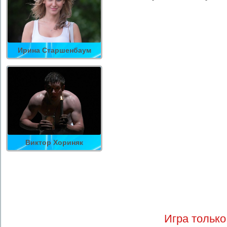
Ирина Старшенбаум
Виктор Хориняк
Игра только