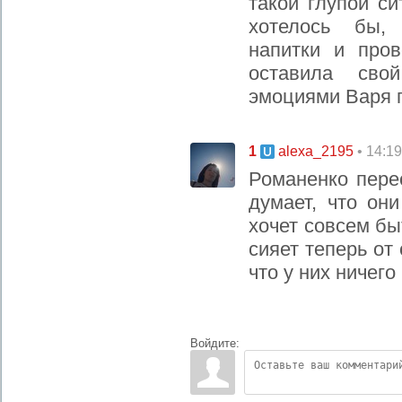
такой глупой си
хотелось бы,
напитки и про
оставила сво
эмоциями Варя п
1
• 14:1
alexa_2195
Романенко пере
думает, что он
хочет совсем бы
сияет теперь от 
что у них ничего 
Войдите: