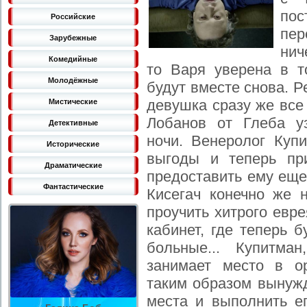
пос
Российские
пе
Зарубежные
нич
Комедийные
то Варя уверена в т
Молодёжные
будут вместе снова. Р
девушка сразу же все
Мистические
Лобанов от Глеба у
Детективные
ночи. Венеролог Купи
Исторические
выгоды и теперь пр
Драматические
предоставить ему еще
Фантастические
Кисегач конечно же н
проучить хитрого евре
кабинет, где теперь 
больные... Купитма
занимает место в о
таким образом вынужд
места и выполнить е