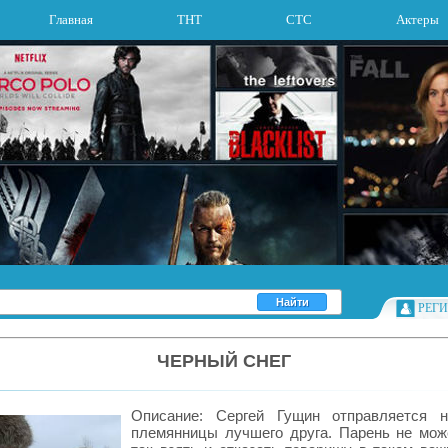
Главная
ТНТ
СТС
Актеры
РЕГ
ЧЕРНЫЙ СНЕГ
Описание: Сергей Гущин отправляется н
племянницы лучшего друга. Парень не мож