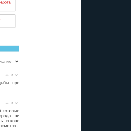
работа
ь
0
дьбы про
0
й которые
орода ни
ь на коне
осмотра .