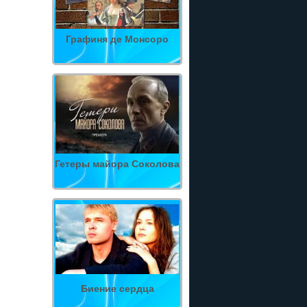
Графиня де Монсоро
Гетеры майора Соколова
Биение сердца