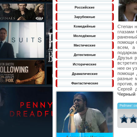
Российские
Зарубежные
Степан н
Комедийные
глазами 
Молодёжные
раненный
помощи с
Мистические
всем, а
подаркам
Детективные
Друзья р
встретит
Исторические
нее он у
помощи д
Драматические
разные м
против, 
Фантастические
Сергей 
Черный 
Рейтинг:
с