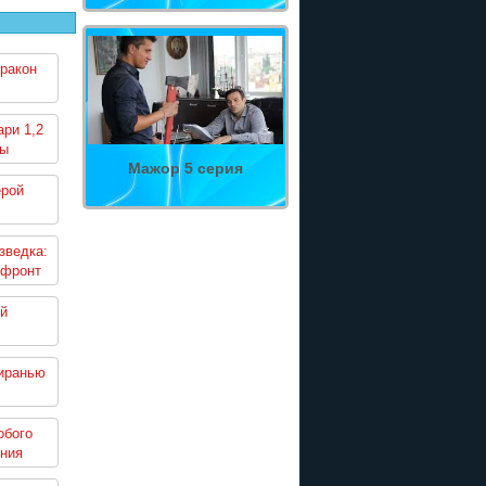
ракон
ри 1,2
ны
Мажор 5 серия
ерой
зведка:
 фронт
й
пиранью
обого
ения