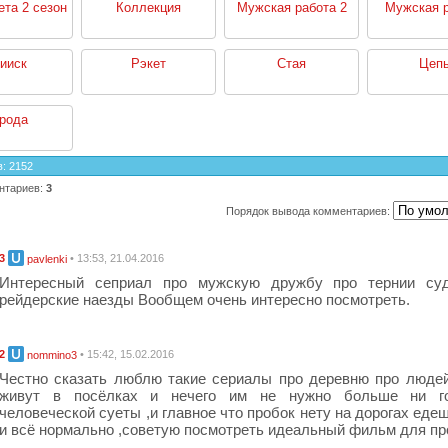
ета 2 сезон
Коллекция
Мужская работа 2
Мужская 
ииск
Рэкет
Стая
Цеп
рода
в
:
2152
нтариев
:
3
Порядок вывода комментариев:
3
• 13:53, 21.04.2016
pavlenki
Интересный сеприал про мужскую дружбу про тернии су
рейдерские наезды Вообщем очень интересно посмотреть.
2
• 15:42, 15.02.2016
nommino3
Честно сказать люблю такие сериалы про деревню про люде
живут в посёлках и нечего им не нужно больше ни г
человеческой суеты ,и главное что пробок нету на дорогах едеш
и всё нормально ,советую посмотреть идеальный фильм для пр