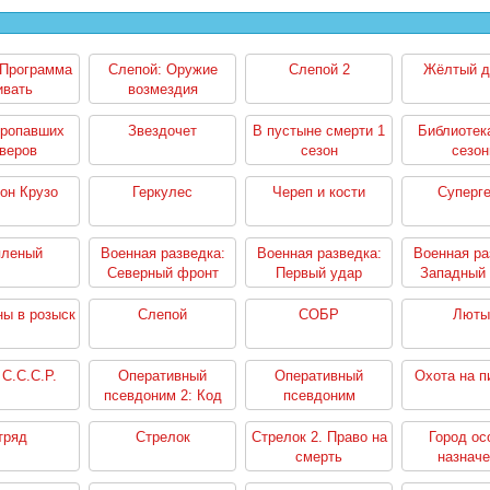
 Программа
Слепой: Оружие
Слепой 2
Жёлтый д
ивать
возмездия
пропавших
Звездочет
В пустыне смерти 1
Библиотека
веров
сезон
сезо
он Крузо
Геркулес
Череп и кости
Суперг
пленый
Военная разведка:
Военная разведка:
Военная ра
Северный фронт
Первый удар
Западный
ы в розыск
Слепой
СОБР
Люты
С.С.С.Р.
Оперативный
Оперативный
Охота на 
псевдоним 2: Код
псевдоним
возвращения
тряд
Стрелок
Стрелок 2. Право на
Город ос
смерть
назнач