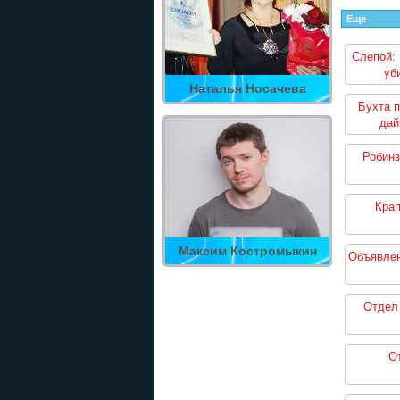
Еще
Слепой:
уб
Наталья Носачева
Бухта 
дай
Робинз
Кра
Максим Костромыкин
Объявлен
Отдел 
О