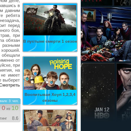
ном деле,
азавшись в
им давним
е ребята
незадача,
тоит перед
чного боя,
трав, при
па обязан
В пустыне смерти 1 сезон
т разными
 хорошей.
и обещали
 именно от
уйске, при
иятия, на
 не имеет
же выберет
Смотреть
Воспитывая Хоуп 1,2,3,4
сезоны
вало
3
чел.
0
10
из
8.6
тинг