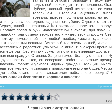
так взять и отказать товарищу в таком важ
ведь с ней происходит что-то неладное. Ок
Чуйске, главный герой встречается со сво
товарищем – Степаном Зацепиным. Вмест
воевали, вместе проливали кровь, но вот 
е вернулся с последнего задания, его убили. Однако, о вот с
Сергея, живой и энергичный. Как оказалось, поле того злополу
 солдат попал в руки малоизвестной знахарки, при помощи 
надобий, она сумела вернуть его к жизни. этой старушке Сте
 потому помогает ей при любой необходимости, одаривае
и и красивыми вещами. Встреча была очень важной, и очень
асстались с радостной улыбкой на лице, и в скором времен
ься еще раз. Сергей таки сумел отыскать племянницу друга, и
знал всю правду о Степане. Зацепин имеет большую власть в Ч
рузей-преступников, он совершает набеги на разные предпр
агазины, грабит и убивает мирных граждан. Полиция ничего
ведь все куплено, и свершать правосудие никто не будет. Что 
для себя, станет ли он спасителем небольшого городка?
снег онлайн бесплатно в хорошем качестве.
ерия
Проголосо
Рей
Черный снег смотреть онлайн.