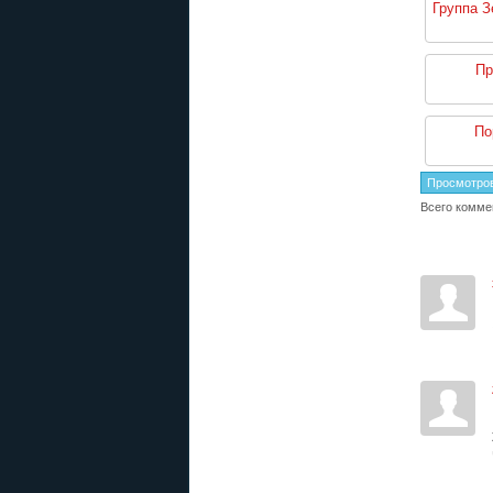
Группа З
Пр
По
Просмотро
Всего комме