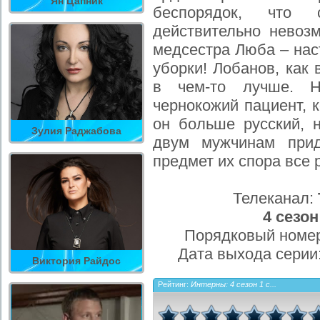
Ян Цапник
беспорядок, что
действительно невоз
медсестра Люба – на
уборки! Лобанов, как 
в чем-то лучше. Н
чернокожий пациент, к
он больше русский, 
Зулия Раджабова
двум мужчинам прид
предмет их спора все 
Телеканал:
4 сезон
Порядковый номер
Дата выхода серии
Виктория Райдос
Рейтинг:
Интерны: 4 сезон 1 с...