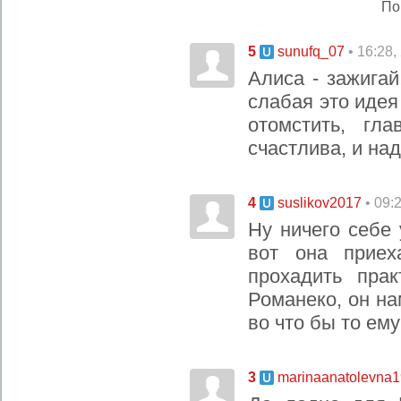
По
5
• 16:28,
sunufq_07
Алиса - зажигай!
слабая это идея
отомстить, гл
счастлива, и над
4
• 09:
suslikov2017
Ну ничего себе 
вот она прие
прохадить прак
Романеко, он н
во что бы то ему
3
marinaanatolevna