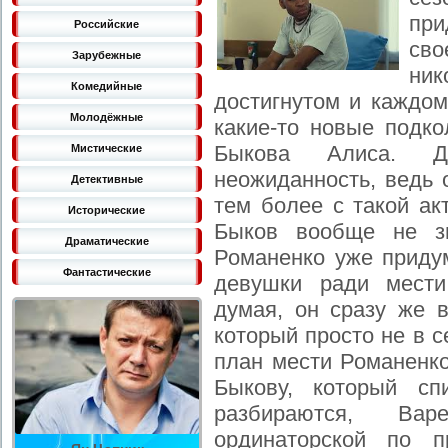
при
Российские
сво
Зарубежные
ни
Комедийные
достигнутом и каждом
Молодёжные
какие-то новые подко
Быкова Алиса. Д
Мистические
неожиданность, ведь 
Детективные
тем более с такой ак
Исторические
Быков вообще не зн
Драматические
Романенко уже приду
Фантастические
девушки ради мести
думая, он сразу же 
который просто не в с
план мести Романенко
Быкову, который с
разбираются, Ва
ординаторской по п