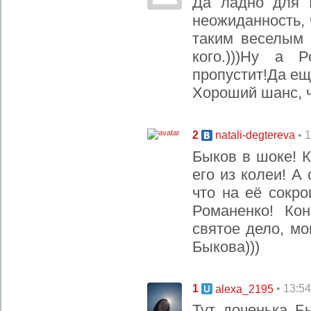
Да ладно для 
неожиданность, 
таким веселым 
кого.)))Ну а
пропустит!Да ещ
Хороший шанс, ч
2
• 
natali-degtereva
Быков в шоке! 
его из колеи! А
что на её сокр
Романенко! Кон
святое дело, мо
Быкова)))
1
• 13:5
alexa_2195
Тут доченька Б