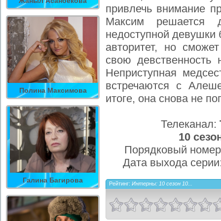
Жаныл Асанбекова
привлечь внимание п
Максим решается д
недоступной девушки 
авторитет, но сможе
свою девственность 
Неприступная медсес
встречаются с Алеш
Полина Максимова
итоге, она снова не по
Телеканал:
10 сезо
Порядковый номер
Дата выхода серии
Галина Багирова
Рейтинг:
Интерны: 10 сезон 10...