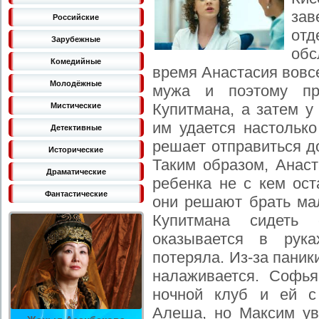
за
Российские
от
Зарубежные
обс
Комедийные
время Анастасия вовс
Молодёжные
мужа и поэтому п
Купитмана, а затем у
Мистические
им удается настолько
Детективные
решает отправиться д
Исторические
Таким образом, Анаст
Драматические
ребенка не с кем ост
Фантастические
они решают брать ма
Купитмана сидеть
оказывается в рук
потеряла. Из-за паник
налаживается. Софь
ночной клуб и ей с
Алеша, но Максим уве