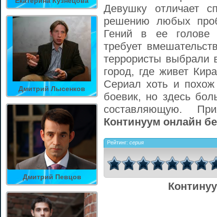
Екатерина Кузнецова
Девушку отличает с
решению любых проб
Гений в ее голове 
требует вмешательств
террористы выбрали в
город, где живет Кир
Сериал хоть и похож
Дмитрий Лысенков
боевик, но здесь бол
составляющую. Пр
Континуум онлайн бе
Рейтинг:
серия
Дмитрий Певцов
Континуу