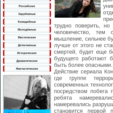
ун
Российские
от
Зарубежные
пр
Комедийные
трудно поверить, но
Молодёжные
человечество, тем 
мышление, сильнее бу
Мистические
лучше от этого не ст
Детективные
смертей, будет еще б
Исторические
будущего работают б
Драматические
быть более опасными.
Фантастические
Действие сериала Кон
где группе террор
современных технологи
посредством побега 
ребята намеревалис
намеревались разруши
становится первой 