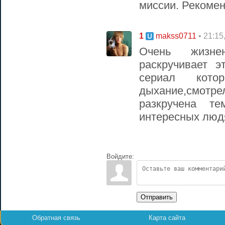
миссии. Рекомен
1
• 21:15
makss0711
Очень жизне
раскручивает 
сериал кот
дыхание,смотре
разкручена т
интересных людя
Войдите:
Отправить
Обратная связь
Карта сайта