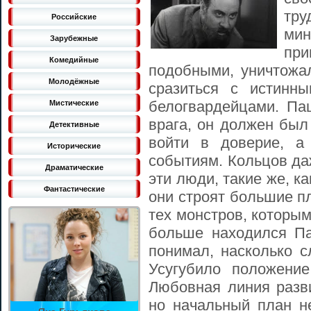
тру
Российские
мин
Зарубежные
при
Комедийные
подобными, уничтожа
Молодёжные
сразиться с истинн
белогвардейцами. П
Мистические
врага, он должен был
Детективные
войти в доверие, а
Исторические
событиям. Кольцов даж
Драматические
эти люди, такие же, ка
Фантастические
они строят большие п
тех монстров, которы
больше находился Па
понимал, насколько с
Усугубило положени
Любовная линия разви
но начальный план н