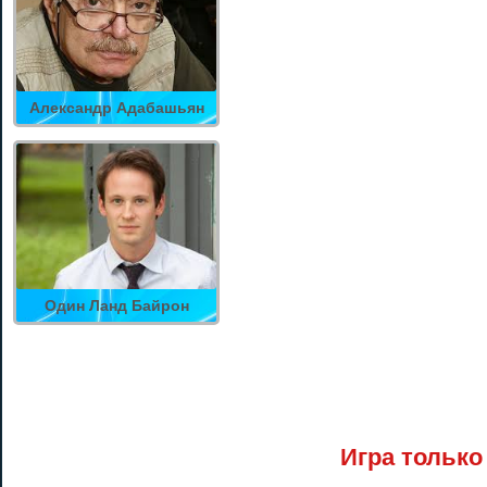
Александр Адабашьян
Один Ланд Байрон
Игра только