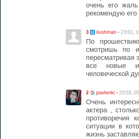
очень его жаль
рекомендую его 
3
• 23:01, 
ilushman
По прошестви
смотришь по и
пересматривая 
все новые и
человеческой ду
2
• 23:55, 0
pavlenki
Очень интересн
актера , столь
противоречия к
ситуации в кот
жизнь заставля