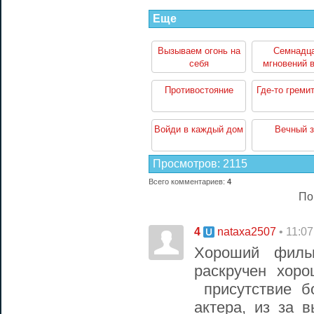
Еще
Вызываем огонь на
Семнадц
себя
мгновений 
Противостояние
Где-то греми
Войди в каждый дом
Вечный з
Просмотров
:
2115
Всего комментариев
:
4
По
4
• 11:0
nataxa2507
Хороший филь
раскручен хор
присутствие б
актера, из за 