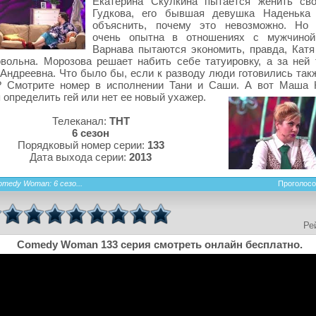
Екатерина Скулкина пытается женить св
Гудкова, его бывшая девушка Наденька 
объяснить, почему это невозможно. Но 
очень опытна в отношениях с мужчиной
Варнава пытаются экономить, правда, Катя
вольна. Морозова решает набить себе татуировку, а за ней 
Андреевна. Что было бы, если к разводу люди готовились такж
? Смотрите номер в исполнении Тани и Саши. А вот Маша 
 определить гей или нет ее новый ухажер.
Телеканал:
ТНТ
6 сезон
Порядковый номер серии:
133
Дата выхода серии:
2013
omedy Woman: 6 сезо...
Проголосо
Ре
Comedy Woman 133 серия смотреть онлайн бесплатно.