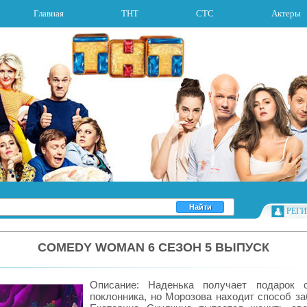
Главная
ТНТ
СТС
Актеры
РЕГ
COMEDY WOMAN 6 СЕЗОН 5 ВЫПУСК
Описание: Наденька получает подарок о
поклонника, но Морозова находит способ за