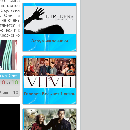
оего сына
пытается
Скулкина
. Олег и
 не очень
тянется и
е, как и к
Кравченко
Злоумышленники
вало
2
чел.
0
10
из
10
йтинг
Галерея Вельвет 1 сезон