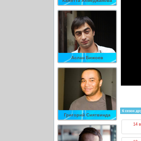
Кажетта Ахмеджанова
Аслан Бижоев
6 сезон др
Григорий Сиятвинда
14 