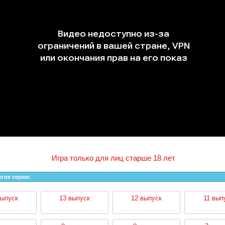
Игра только для лиц старше 18 лет
угие серии:
выпуск
13 выпуск
12 выпуск
11 вып