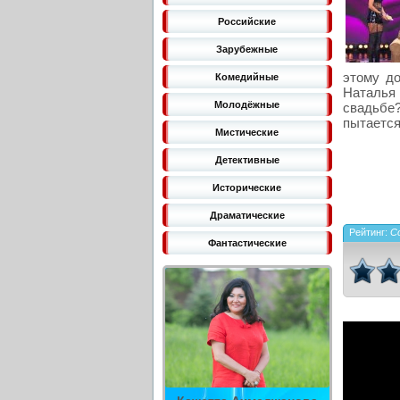
Российские
Зарубежные
этому до
Комедийные
Наталья 
Молодёжные
свадьбе
пытается
Мистические
Детективные
Исторические
Драматические
Рейтинг:
C
Фантастические