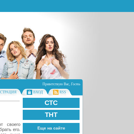
Приветствую Вас
,
Гость
ИСТРАЦИЯ
ВХОД
RSS
СТС
ТНТ
т своего
Еще на сайте
брать его.