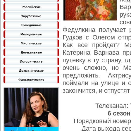
Вар
Российские
рук
Зарубежные
сов
Комедийные
Федулкина получает 
Молодёжные
Гудков с Олегом отп
Как все пройдет? Мо
Мистические
Катерина Варнава при
Детективные
путевку в ту страну, 
Исторические
очень сложно, но Ма
Драматические
предложить. Актри
Фантастические
поймали на улице и о
закончится, и отпустя
Телеканал:
6 сезон
Порядковый номер
Дата выхода се