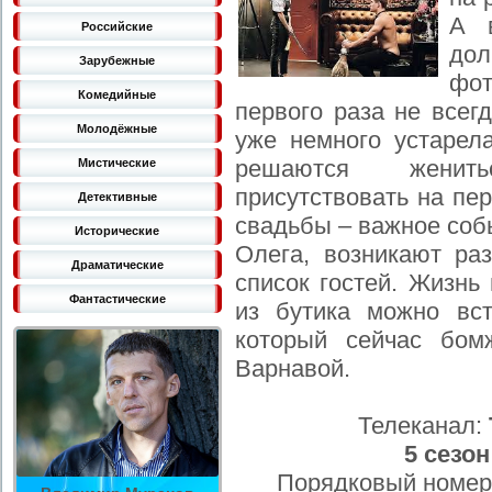
А 
Российские
дол
Зарубежные
фот
Комедийные
первого раза не всег
Молодёжные
уже немного устарел
решаются женит
Мистические
присутствовать на пе
Детективные
свадьбы – важное собы
Исторические
Олега, возникают раз
Драматические
список гостей. Жизнь
Фантастические
из бутика можно вст
который сейчас бом
Варнавой.
Телеканал:
5 сезон
Порядковый номер