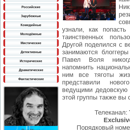
Ни
Российские
ре
Зарубежные
сов
Комедийные
узнали, как попасть
Молодёжные
таинственных пользо
Другой поделился с в
Мистические
занимаются блоггеры
Детективные
Павел Воля никог
Исторические
напомнить националь
Драматические
ним все тяготы жиз
Фантастические
представили новог
ведущими дедовскую 
этой группы также вы 
Телеканал:
Exclusiv
Порядковый номе