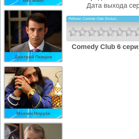
Вит Мано
Дата выхода се
Рейтинг:
Comedy Club: Exclusi...
Comedy Club 6 сери
Дмитрий Певцов
Мохсен Норузи