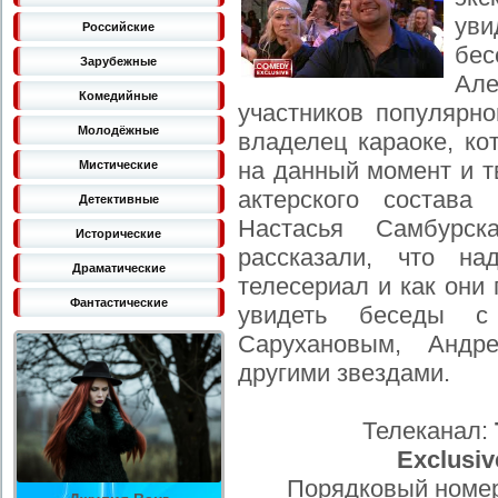
ув
Российские
бе
Зарубежные
Але
Комедийные
участников популярн
Молодёжные
владелец караоке, ко
на данный момент и т
Мистические
актерского состава
Детективные
Настасья Самбурс
Исторические
рассказали, что на
Драматические
телесериал и как они
Фантастические
увидеть беседы с
Сарухановым, Андр
другими звездами.
Телеканал:
Exclusiv
Порядковый номер