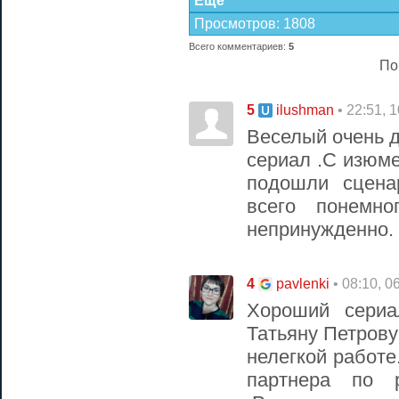
Еще
Просмотров
:
1808
Всего комментариев
:
5
По
5
• 22:51, 
ilushman
Веселый очень
сериал .С изюм
подошли сцена
всего понемно
непринужденно.
4
• 08:10, 0
pavlenki
Хороший сериа
Татьяну Петрову
нелегкой работе
партнера по