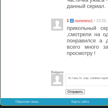
данный сериал.
1
• 13:33,
nommino1
прикольный се
,смотрели на о
понравился а 
всего много з
просмотру !
Войдите:
Отправить
Обратная связь
Карта сайта