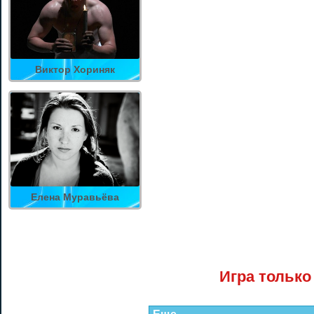
Виктор Хориняк
Елена Муравьёва
Игра только