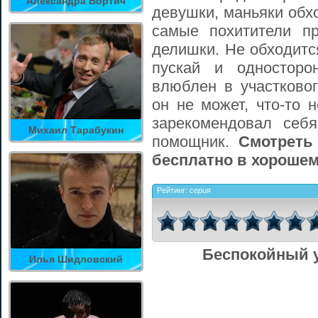
Александра Бортич
девушки, маньяки обхо
самые похитители п
делишки. Не обходитс
пускай и односторо
влюблен в участковог
он не может, что-то 
зарекомендовал себ
Михаил Тарабукин
помощник.
Смотреть
бесплатно в хорошем
Рейтинг:
серия
Беспокойный у
Илья Шидловский