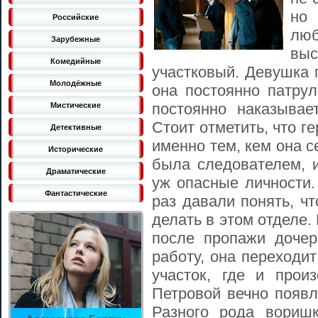
но
Российские
лю
Зарубежные
выс
Комедийные
участковый. Девушка 
Молодёжные
она постоянно патрул
постоянно наказывае
Мистические
Стоит отметить, что г
Детективные
именно тем, кем она 
Исторические
была следователем, и
Драматические
уж опасные личности.
Фантастические
раз давали понять, чт
делать в этом отделе.
после пропажи дочер
работу, она переходи
участок, где и прои
Петровой вечно появл
Разного рода воришк