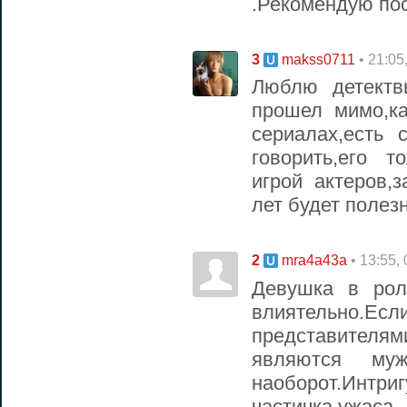
.Рекомендую пос
3
• 21:05
makss0711
Люблю детектв
прошел мимо,к
сериалах,есть 
говорить,его 
игрой актеров,
лет будет полез
2
• 13:55,
mra4a43a
Девушка в роли
влиятельно.Есл
представителя
являются му
наоборот.Интри
частичка ужаса 