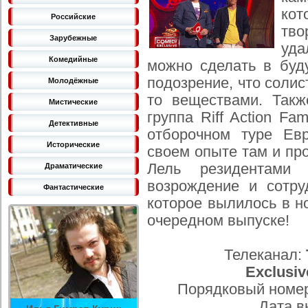
кот
Российские
тво
Зарубежные
уда
Комедийные
можно сделать в буд
подозрение, что солис
Молодёжные
то веществами. Такж
Мистические
группа Riff Action Fa
Детективные
отборочном туре Ев
Исторические
своем опыте там и пр
Лель резидентами
Драматические
возрождение и сотр
Фантастические
которое вылилось в н
очередном выпуске!
Телеканал:
Exclusiv
Порядковый номер
Дата в