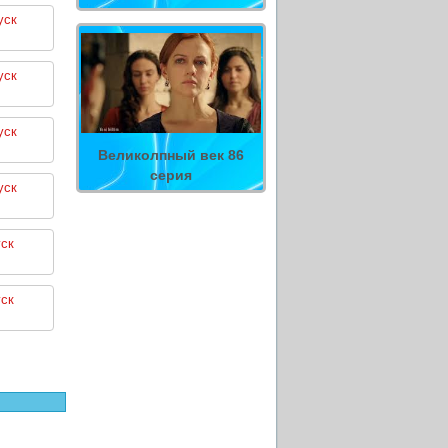
уск
уск
уск
Великолпный век 86
серия
уск
ск
ск