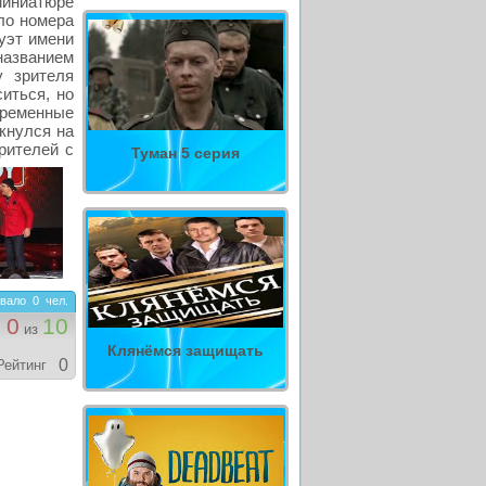
иниатюре
ло номера
уэт имени
названием
 зрителя
иться, но
временные
ткнулся на
рителей с
Туман 5 серия
вало
0
чел.
0
10
из
Клянёмся защищать
0
Рейтинг