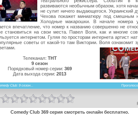
театрального режиссера. События в м
развиваются необычным образом, хотя нача
не сулит ничего выдающегося. Украинский д
Чехова покажет миниатюру под смешным 
Холодные макарошки. В начале номера у
ется впечатление, что номер к названию совершенно не относ
е становиться на свои места. Павел Воля, как и многие со
льзуется интернетом. Гуляя по просторам интернета артист на
пулярные советы от какой-то там Виктории. Воля ознакомит з
ветами.
Телеканал:
ТНТ
9 сезон
Порядковый номер серии:
369
Дата выхода серии:
2013
medy Club: 9 сезон...
Проголосо
Comedy Club 369 серия смотреть онлайн бесплатно.