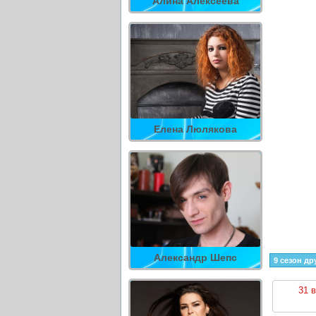
Алина Алексеева
Елена Люлякова
Александр Шепс
9 сезон др
31 