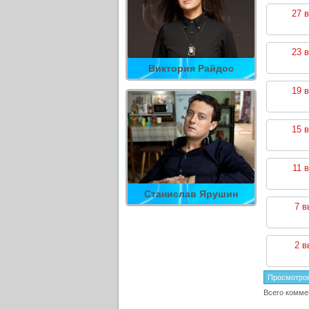
27 
23 
Виктория Райдос
19 
15 
11 
Станислав Ярушин
7 в
2 в
Просмотро
Всего комме