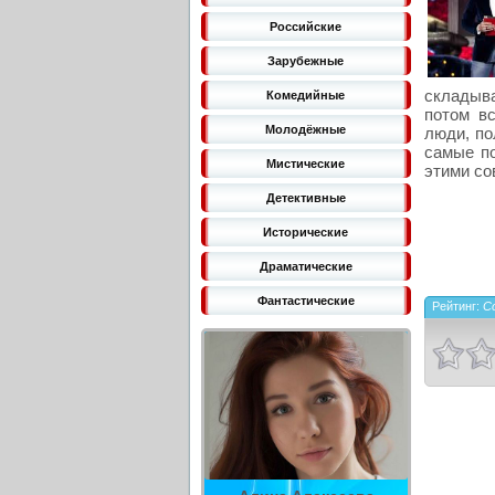
Российские
Зарубежные
складыва
Комедийные
потом вс
Молодёжные
люди, по
самые по
Мистические
этими со
Детективные
Исторические
Драматические
Фантастические
Рейтинг:
Co