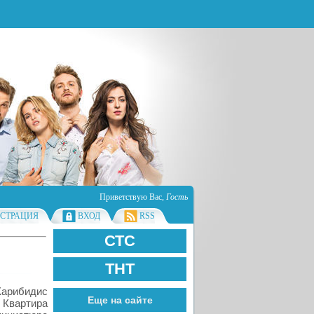
Приветствую Вас
,
Гость
ИСТРАЦИЯ
ВХОД
RSS
СТС
ТНТ
арибидис
Еще на сайте
 Квартира