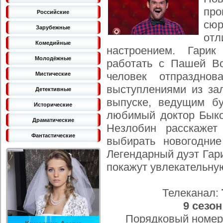
пр
Российские
сю
Зарубежные
от
Комедийные
настроением. Гарик
Молодёжные
работать с Пашей Во
человек отпраздно
Мистические
выступлениями из зал
Детективные
выпуске, ведущим б
Исторические
любимый доктор Быко
Драматические
Незлобин расскажет
Фантастические
выбирать новогодни
Легендарный дуэт Гар
покажут увлекательну
Телеканал:
9 сезон
Порядковый номер