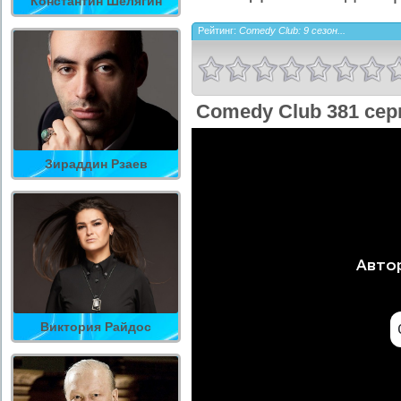
Константин Шелягин
Рейтинг:
Comedy Club: 9 сезон...
Comedy Club 381 сер
Зираддин Рзаев
Виктория Райдос