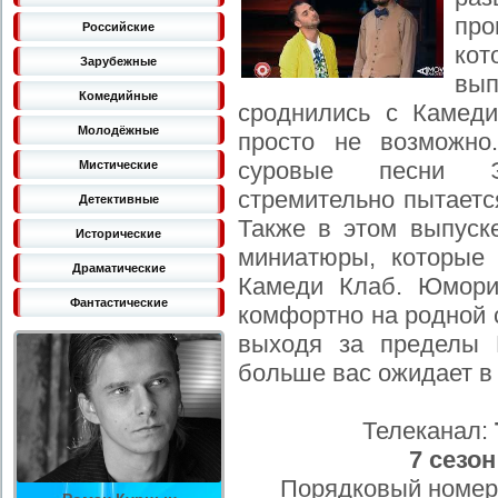
про
Российские
кот
Зарубежные
вы
Комедийные
сроднились с Камеди
Молодёжные
просто не возможно
суровые песни Э
Мистические
стремительно пытаетс
Детективные
Также в этом выпуск
Исторические
миниатюры, которые
Драматические
Камеди Клаб. Юмори
Фантастические
комфортно на родной 
выходя за пределы 
больше вас ожидает в
Телеканал:
7 сезон
Порядковый номер