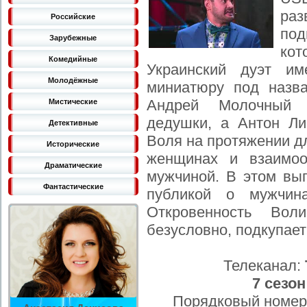
раз
Российские
под
Зарубежные
кот
Комедийные
Украинский дуэт и
Молодёжные
миниатюру под назв
Андрей Молочный 
Мистические
дедушки, а Антон Ли
Детективные
Воля на протяжении д
Исторические
женщинах и взаимо
Драматические
мужчиной. В этом вып
Фантастические
публикой о мужчин
Откровенность Во
безусловно, подкупает
Телеканал:
7 сезон
Порядковый номер