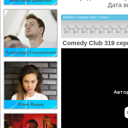
Анастасия Денисова
Дата в
Рейтинг:
Comedy Club: 7 сезон...
Comedy Club 319 сер
Александр Соколовский
Юлия Франц