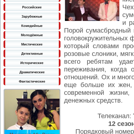
Че
Российские
сум
Зарубежные
и р
Комедийные
Порой сумасбродный 
Молодёжные
головокружительных ф
который словами про
Мистические
розовые слоники, мягк
Детективные
всего ребятам удае
Исторические
переживания, когда 
Драматические
отношений. Ох и мног
Фантастические
еще больше их жен,
современной жизни,
денежных средств.
Телеканал:
12 сезо
Порядковый номер