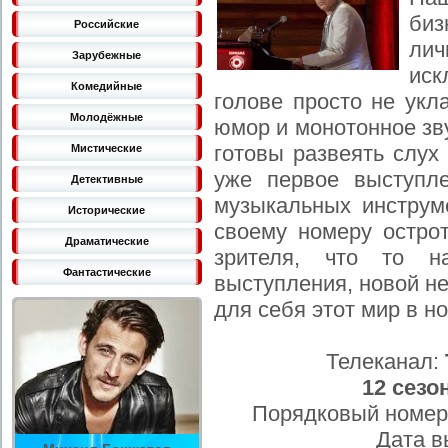
биз
Российские
лич
Зарубежные
иск
Комедийные
голове просто не укл
Молодёжные
юмор и монотонное зв
готовы развеять слух
Мистические
уже первое выступл
Детективные
музыкальных инструм
Исторические
своему номеру острот
Драматические
зрителя, что то н
Фантастические
выступления, новой н
для себя этот мир в н
Телеканал:
12 сезо
Порядковый номер
Дата в