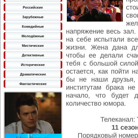
сто
Российские
св
Зарубежные
же
Комедийные
напряжение весь зал.
Молодёжные
на себе испытали все
жизни. Жена дана дл
Мистические
чтобы ее делали сча
Детективные
тебя с большой силой
Исторические
остается, как пойти н
Драматические
бы не наши друзья,
Фантастические
институтам брака не
начало, что будет 
количество юмора.
Телеканал:
11 сезо
Порядковый номер