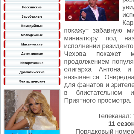
ув
Российские
исп
Зарубежные
Ка
Комедийные
покажут забавную ми
Молодёжные
миниатюру под на
исполнении резиденто
Мистические
Чехова покажет м
Детективные
продолжением популя
Исторические
олигарха Антона и
Драматические
называется Очередн
Фантастические
для фанатов и зрител
в блистательном и
Приятного просмотра.
Телеканал:
11 сезо
Порядковый номер