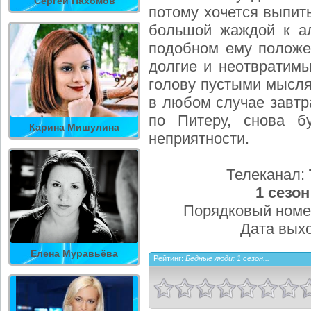
Сергей Пахомов
потому хочется выпит
большой жаждой к а
подобном ему положен
долгие и неотвратимы
голову пустыми мысля
в любом случае завтр
по Питеру, снова б
Карина Мишулина
неприятности.
Телеканал:
1 сезон
Порядковый номе
Дата вых
Елена Муравьёва
Рейтинг:
Бедные люди: 1 сезон...