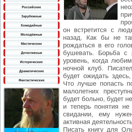
нео
Российские
при
Зарубежные
про
Комедийные
он встретится с люд
Молодёжные
назад. Как бы не та
рождаться в его голо
Мистические
бушевать. Борьба с
Детективные
уровень, когда люби
Исторические
ночной клуб. Писате
Драматические
будет ожидать здесь,
Фантастические
Что лучше попасть по
малолетних преступ
будет больно, будет н
и теперь понятия не 
свидании, ему нуже
активная деятельность
Писать книгу для Оль