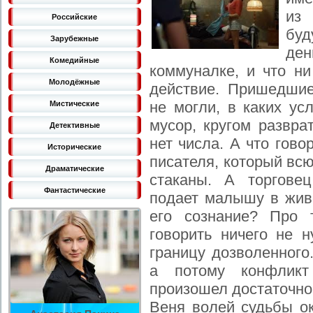
из
Российские
буд
Зарубежные
ден
Комедийные
коммуналке, и что ни
Молодёжные
действие. Пришедшие
не могли, в каких ус
Мистические
мусор, кругом разврат
Детективные
нет числа. А что гов
Исторические
писателя, который вс
Драматические
стаканы. А торгове
Фантастические
подает малышу в живо
его сознание? Про 
говорить ничего не 
границу дозволенного
а потому конфлик
произошел достаточно
Веня волей судьбы ок