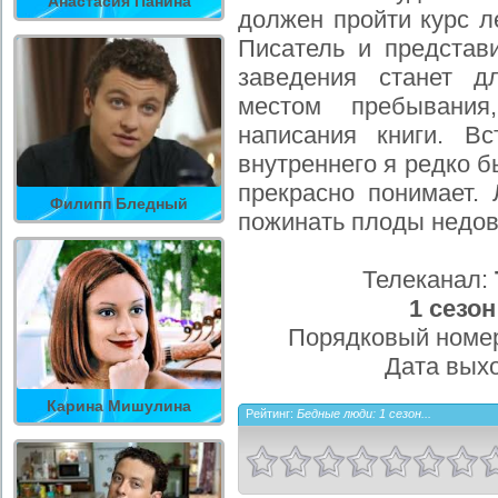
Анастасия Панина
должен пройти курс л
Писатель и представи
заведения станет д
местом пребывания
написания книги. В
внутреннего я редко 
прекрасно понимает. 
Филипп Бледный
пожинать плоды недов
Телеканал:
1 сезон
Порядковый номе
Дата вых
Карина Мишулина
Рейтинг:
Бедные люди: 1 сезон...