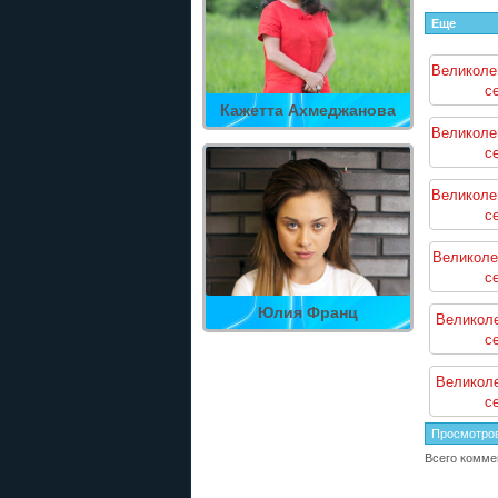
Еще
Великоле
с
Кажетта Ахмеджанова
Великоле
с
Великоле
с
Великоле
с
Юлия Франц
Великоле
с
Великоле
с
Просмотро
Всего комме