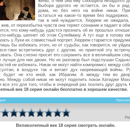
жены, о чем она ему сообщила незадолго до
Выбора другого не остается, он бы и рад
дома, но без него на войне никак. При
остаться на какое-то время без поддержки,
так в ней нуждается. Хюррем не ожидала,
 жив, от переизбытка чувств она теряет сознание и падает в об
ится, что кому-нибудь удастся прознать об их прошлых отноше
 кто-нибудь шепнет об этом Сулейману. А тут еще в голову е
азать у Луки их совместный портрет. Хюррем старается придум
лишь бы избежать этого, но от судьбы, как говорится, не уйде
се-таки встретились друг с другом, но приятной эту встречу
звать. Она слезно просит его сохранить все в величайшем сек
т лучше для них двоих. Но их разговор был подслушан Садыко
остей не избежать. Никак не могут найти компромисс между со
султан, в воздухе так и витает дух назревающей войны. Р
и будет не кто иной, как Ибрагим. А между тем во двор
но. Между собой никак не могут поделить покои Хатидже Мах
 все это для того, чтобы в очередной раз позлить друг друга.
епный век 18 серия онлайн бесплатно в хорошем качестве.
ерия
Проголос
Ре
Великолепный век 18 серия смотреть онлайн.