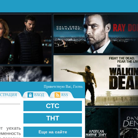
Приветствую Вас
,
Гость
ИСТРАЦИЯ
ВХОД
RSS
СТС
ТНТ
т уехать
Еще на сайте
еменность