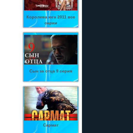
Королева юга 2011 все
серии
Сын за отца 9 серия
Сармат