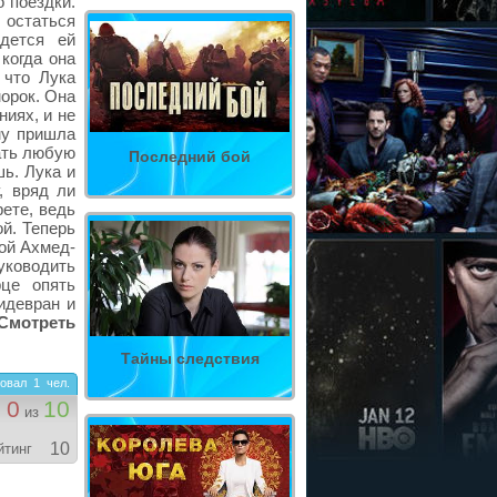
 поездки.
 остаться
дется ей
 когда она
 что Лука
морок. Она
ниях, и не
му пришла
ать любую
Последний бой
шь. Лука и
, вряд ли
рете, ведь
й. Теперь
бой Ахмед-
уководить
це опять
идевран и
Смотреть
Тайны следствия
овал
1
чел.
0
10
из
10
йтинг