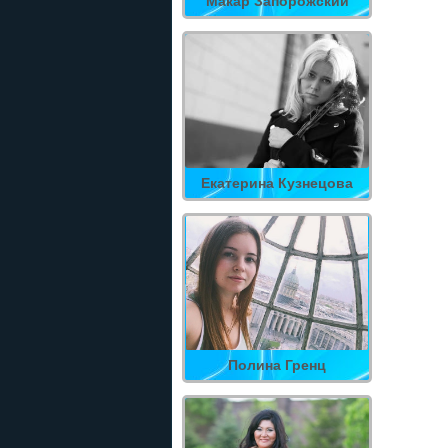
Макар Запорожский
Екатерина Кузнецова
Полина Гренц