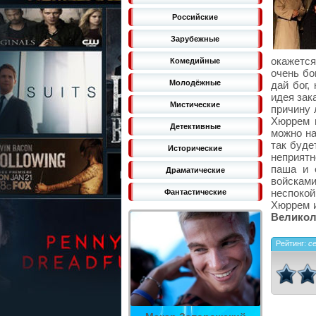
Российские
Зарубежные
окажется
Комедийные
очень бо
Молодёжные
дай бог,
идея зак
Мистические
причину 
Хюррем в
Детективные
можно на
так буде
Исторические
неприятн
паша и 
Драматические
войскам
неспокой
Фантастические
Хюррем и
Великол
Рейтинг:
с