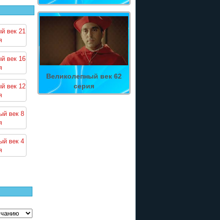
й век 21
я
й век 16
я
Великолепный век 62
серия
й век 12
я
ый век 8
я
ый век 4
я